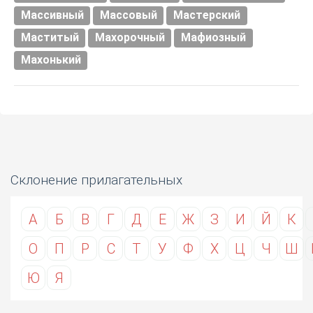
Массивный
Массовый
Мастерский
Маститый
Махорочный
Мафиозный
Махонький
Склонение прилагательных
А
Б
В
Г
Д
Е
Ж
З
И
Й
К
О
П
Р
С
Т
У
Ф
Х
Ц
Ч
Ш
Ю
Я