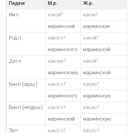
Падеж
М.р.
Ж.р.
Им.п
какой?
какая?
мариинский
мариинская
Род.п
какого?
какой?
мариинского
мариинской
Дат.п
какому?
какой?
мариинскому
мариинской
Вин.п (одуш.)
какого?
какую?
мариинского
мариинскую
Вин.п (неодуш.)
какого?
какую?
мариинский
мариинскую
Тв.п
какого?
какую?