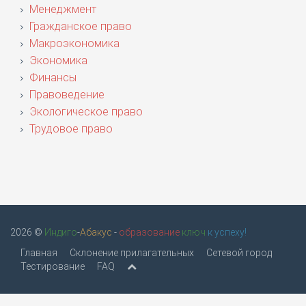
Менеджмент
Гражданское право
Макроэкономика
Экономика
Финансы
Правоведение
Экологическое право
Трудовое право
2026 ©
Индиго
-
Абакус
-
образование
ключ
к успеху!
Главная
Склонение прилагательных
Сетевой город
Тестирование
FAQ