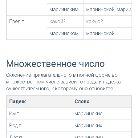
мариинским
мариинской, мариин
Пред.п
какой?
какую?
мариинском
мариинской
Множественное число
Склонение прилагательного в полной форме во
множественном числе зависит от рода и падежа
существительного, к которому оно относится:
Падеж
Слово
Им.п
мариинские
Род.п
мариинских
Дат.п
мариинским