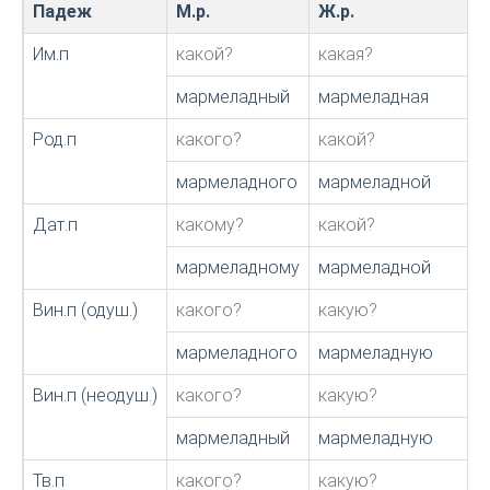
Падеж
М.р.
Ж.р.
Им.п
какой?
какая?
мармеладный
мармеладная
Род.п
какого?
какой?
мармеладного
мармеладной
Дат.п
какому?
какой?
мармеладному
мармеладной
Вин.п (одуш.)
какого?
какую?
мармеладного
мармеладную
Вин.п (неодуш.)
какого?
какую?
мармеладный
мармеладную
Тв.п
какого?
какую?