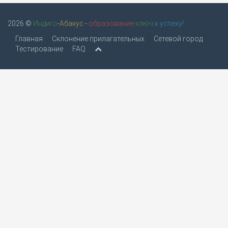
2026 ©
Индиго
-
Абакус
-
образование
ключ
к успеху!
Главная
Склонение прилагательных
Сетевой город
Тестирование
FAQ