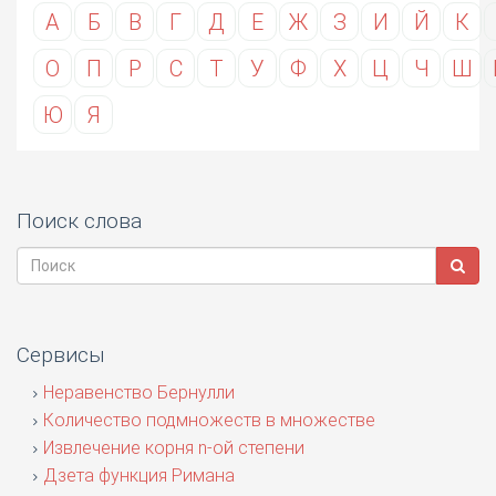
А
Б
В
Г
Д
Е
Ж
З
И
Й
К
О
П
Р
С
Т
У
Ф
Х
Ц
Ч
Ш
Ю
Я
Поиск слова
Сервисы
Неравенство Бернулли
Количество подмножеств в множестве
Извлечение корня n-ой степени
Дзета функция Римана