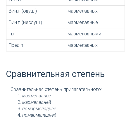
Вин.п (одуш.)
мармеладных
Вин.п (неодуш.)
мармеладные
Тв.п
мармеладными
Пред.п
мармеладных
Сравнительная степень
Сравнительная степень прилагательного:
мармеладнее
мармеладней
помармеладнее
помармеладней