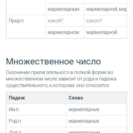
мармеладным
мармеладной, марм
Пред.п
какой?
какую?
мармеладном
мармеладной
Множественное число
Склонение прилагательного в полной форме во
множественном числе зависит от рода и падежа
существительного, к которому оно относится:
Падеж
Слово
Им.п
мармеладные
Род.п
мармеладных
Дат.п
мармеладным