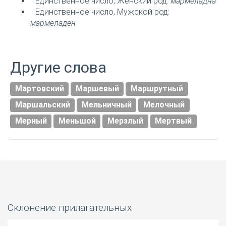
Единственное число, Женский род:
мармеладна
Единственное число, Мужской род:
мармеладен
Другие слова
Мартовский
Маршевый
Маршрутный
Маршальский
Мельничный
Мелочный
Мерный
Меньшой
Мерзлый
Мертвый
Склонение прилагательных