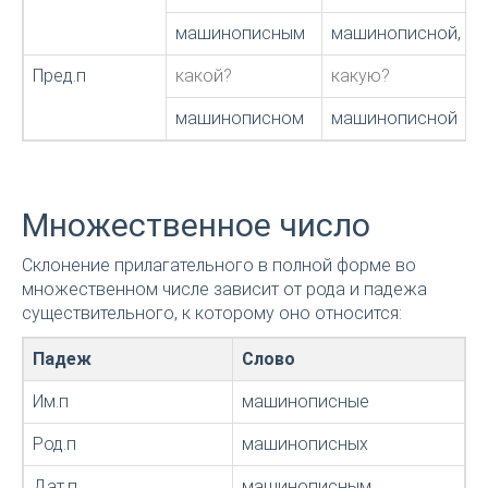
машинописным
машинописной, м
Пред.п
какой?
какую?
машинописном
машинописной
Множественное число
Склонение прилагательного в полной форме во
множественном числе зависит от рода и падежа
существительного, к которому оно относится:
Падеж
Слово
Им.п
машинописные
Род.п
машинописных
Дат.п
машинописным