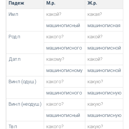
Падеж
М.р.
Ж.р.
Им.п
какой?
какая?
машинописный
машинописная
Род.п
какого?
какой?
машинописного
машинописной
Дат.п
какому?
какой?
машинописному
машинописной
Вин.п (одуш.)
какого?
какую?
машинописного
машинописную
Вин.п (неодуш.)
какого?
какую?
машинописный
машинописную
Тв.п
какого?
какую?