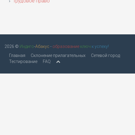
Трудовое право
2026 ©
Индиго
-
Абакус
-
образование
ключ
к успеху!
Главная
Склонение прилагательных
Сетевой город
Тестирование
FAQ