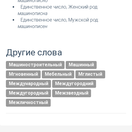
машинописно
Единственное число, Женский род:
машинописна
Единственное число, Мужской род:
машинописен
Другие слова
Машиностроительный
Машинный
Мгновенный
Мебельный
Мглистый
Международный
Междугородний
Междугородный
Межзвездный
Межличностный