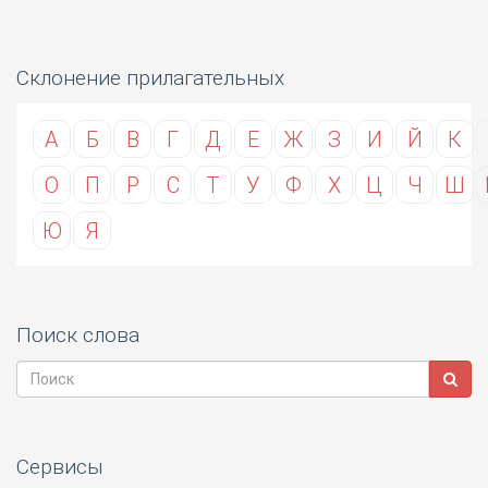
Склонение прилагательных
А
Б
В
Г
Д
Е
Ж
З
И
Й
К
О
П
Р
С
Т
У
Ф
Х
Ц
Ч
Ш
Ю
Я
Поиск слова
Сервисы