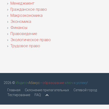
Менеджмент
Гражданское право
Макроэкономика
Экономика
Финансы
Правоведение
Экологическое право
Трудовое право
2026 ©
Индиго
-
Абакус
-
образование
ключ
к успеху!
Главная
Склонение прилагательных
Сетевой город
Тестирование
FAQ