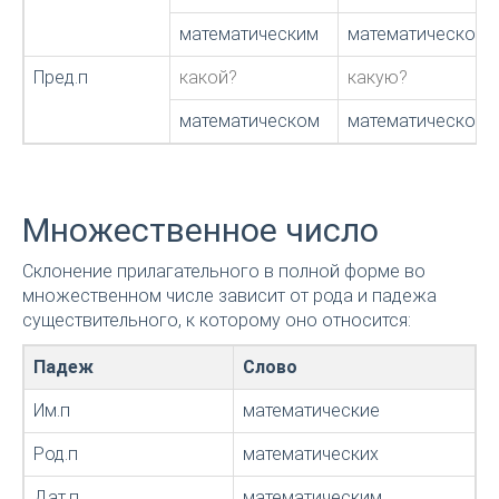
математическим
математической,
Пред.п
какой?
какую?
математическом
математической
Множественное число
Склонение прилагательного в полной форме во
множественном числе зависит от рода и падежа
существительного, к которому оно относится:
Падеж
Слово
Им.п
математические
Род.п
математических
Дат.п
математическим