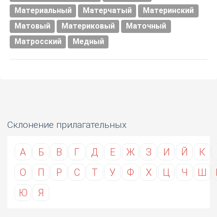
Материальный
Матерчатый
Материнский
Матовый
Материковый
Маточный
Матросский
Медный
Склонение прилагательных
А
Б
В
Г
Д
Е
Ж
З
И
Й
К
О
П
Р
С
Т
У
Ф
Х
Ц
Ч
Ш
Ю
Я