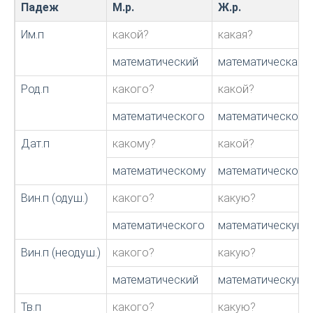
Падеж
М.р.
Ж.р.
Им.п
какой?
какая?
математический
математическая
Род.п
какого?
какой?
математического
математической
Дат.п
какому?
какой?
математическому
математической
Вин.п (одуш.)
какого?
какую?
математического
математическую
Вин.п (неодуш.)
какого?
какую?
математический
математическую
Тв.п
какого?
какую?