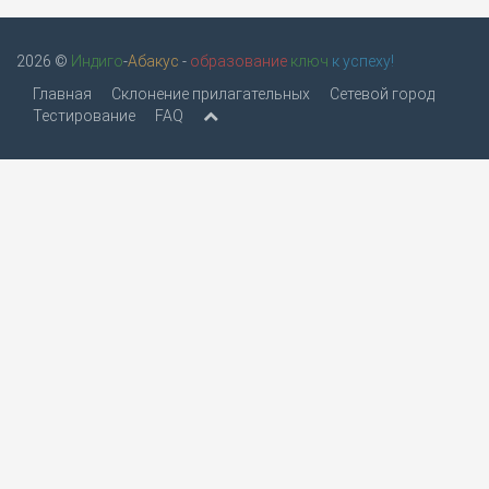
2026 ©
Индиго
-
Абакус
-
образование
ключ
к успеху!
Главная
Склонение прилагательных
Сетевой город
Тестирование
FAQ