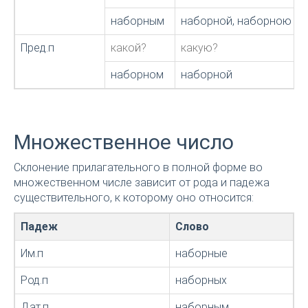
наборным
наборной, наборною
Пред.п
какой?
какую?
наборном
наборной
Множественное число
Склонение прилагательного в полной форме во
множественном числе зависит от рода и падежа
существительного, к которому оно относится:
Падеж
Слово
Им.п
наборные
Род.п
наборных
Дат.п
наборным