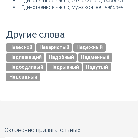
Единственное число, Женский род:
наборна
Единственное число, Мужской род:
наборен
Другие слова
Навесной
Наваристый
Надежный
Надлежащий
Надобный
Надменный
Надоедливый
Надрывный
Надутый
Надсадный
Склонение прилагательных