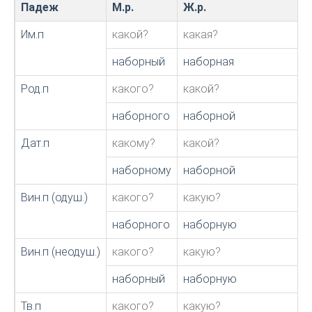
Падеж
М.р.
Ж.р.
С
Им.п
какой?
какая?
наборный
наборная
Род.п
какого?
какой?
наборного
наборной
Дат.п
какому?
какой?
наборному
наборной
Вин.п (одуш.)
какого?
какую?
наборного
наборную
Вин.п (неодуш.)
какого?
какую?
наборный
наборную
Тв.п
какого?
какую?