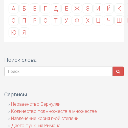
А
Б
В
Г
Д
Е
Ж
З
И
Й
К
О
П
Р
С
Т
У
Ф
Х
Ц
Ч
Ш
Ю
Я
Поиск слова
Сервисы
Неравенство Бернулли
Количество подмножеств в множестве
Извлечение корня n-ой степени
Дзета функция Римана