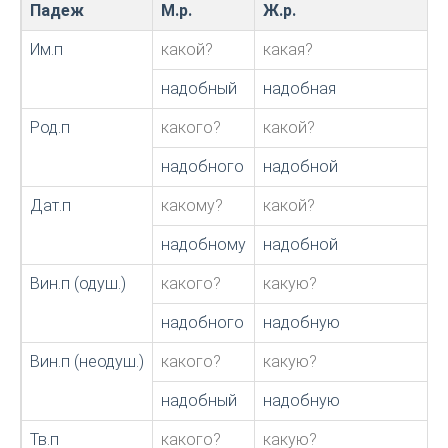
Падеж
М.р.
Ж.р.
С
Им.п
какой?
какая?
надобный
надобная
Род.п
какого?
какой?
надобного
надобной
Дат.п
какому?
какой?
надобному
надобной
Вин.п (одуш.)
какого?
какую?
надобного
надобную
Вин.п (неодуш.)
какого?
какую?
надобный
надобную
Тв.п
какого?
какую?