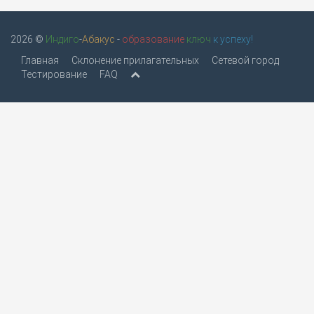
2026 ©
Индиго
-
Абакус
-
образование
ключ
к успеху!
Главная
Склонение прилагательных
Сетевой город
Тестирование
FAQ