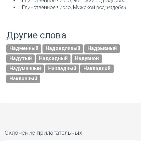
Единственное число, Женский род:
надобна
Единственное число, Мужской род:
надобен
Другие слова
Надменный
Надоедливый
Надрывный
Надутый
Надсадный
Надувной
Надуманный
Накладный
Накладной
Наклонный
Склонение прилагательных