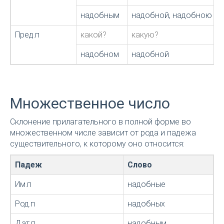
надобным
надобной, надобною
Пред.п
какой?
какую?
надобном
надобной
Множественное число
Склонение прилагательного в полной форме во
множественном числе зависит от рода и падежа
существительного, к которому оно относится:
Падеж
Слово
Им.п
надобные
Род.п
надобных
Дат.п
надобным