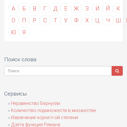
А
Б
В
Г
Д
Е
Ж
З
И
Й
К
О
П
Р
С
Т
У
Ф
Х
Ц
Ч
Ш
Ю
Я
Поиск слова
Сервисы
Неравенство Бернулли
Количество подмножеств в множестве
Извлечение корня n-ой степени
Дзета функция Римана