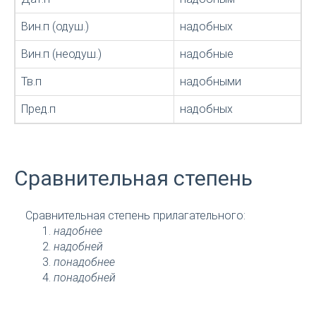
Вин.п (одуш.)
надобных
Вин.п (неодуш.)
надобные
Тв.п
надобными
Пред.п
надобных
Сравнительная степень
Сравнительная степень прилагательного:
надобнее
надобней
понадобнее
понадобней