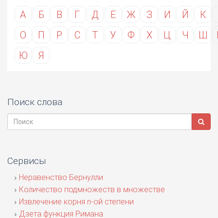
А
Б
В
Г
Д
Е
Ж
З
И
Й
К
О
П
Р
С
Т
У
Ф
Х
Ц
Ч
Ш
Ю
Я
Поиск слова
Сервисы
Неравенство Бернулли
Количество подмножеств в множестве
Извлечение корня n-ой степени
Дзета функция Римана