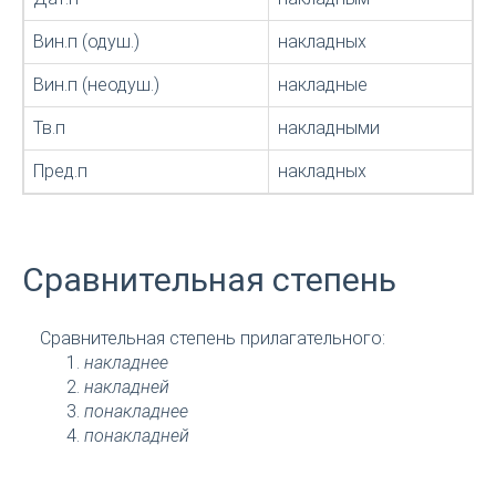
Вин.п (одуш.)
накладных
Вин.п (неодуш.)
накладные
Тв.п
накладными
Пред.п
накладных
Сравнительная степень
Сравнительная степень прилагательного:
накладнее
накладней
понакладнее
понакладней