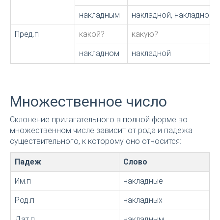
накладным
накладной, накладною
Пред.п
какой?
какую?
накладном
накладной
Множественное число
Склонение прилагательного в полной форме во
множественном числе зависит от рода и падежа
существительного, к которому оно относится:
Падеж
Слово
Им.п
накладные
Род.п
накладных
Дат.п
накладным