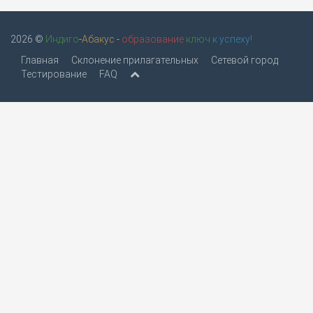
2026 ©
Индиго
-
Абакус
-
образование
ключ
к успеху!
Главная
Склонение прилагательных
Сетевой город
Тестирование
FAQ