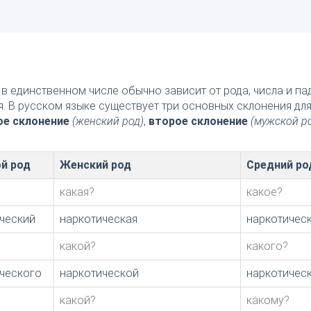
в единственном числе обычно зависит от рода, числа и п
я. В русском языке существует три основных склонения дл
ое склонение
(женский род)
,
второе склонение
(мужской р
й род
Женский род
Средний ро
какая?
какое?
ческий
наркотическая
наркотичес
какой?
какого?
ческого
наркотической
наркотичес
какой?
какому?