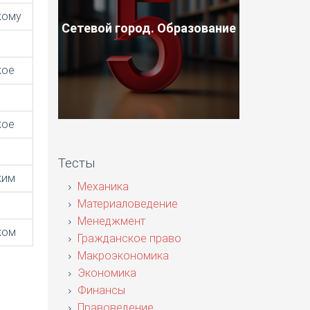
кому
Сетевой город. Образование
кое
кое
Тесты
ким
Механика
Материаловедение
Менеджмент
ком
Гражданское право
Макроэкономика
Экономика
Финансы
Правоведение