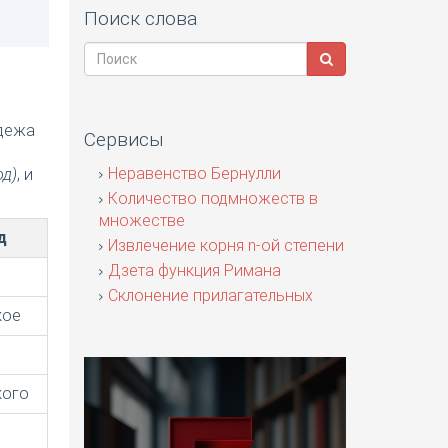
Поиск слова
адежа
Сервисы
я
Неравенство Бернулли
од)
, и
Количество подмножеств в
множестве
д
Извлечение корня n-ой степени
Дзета функция Римана
Склонение прилагательных
кое
кого