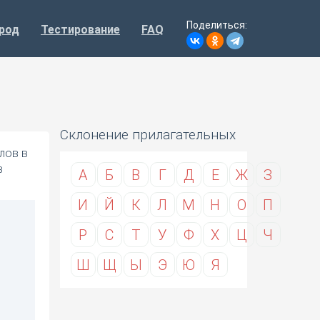
Поделиться:
род
Тестирование
FAQ
Склонение прилагательных
лов в
в
А
Б
В
Г
Д
Е
Ж
З
И
Й
К
Л
М
Н
О
П
Р
С
Т
У
Ф
Х
Ц
Ч
Ш
Щ
Ы
Э
Ю
Я