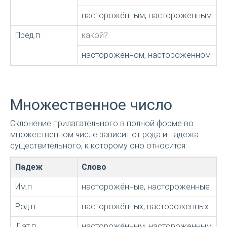
насторожённым, настороженным
Пред.п
какой?
насторожённом, настороженном
Множественное число
Склонение прилагательного в полной форме во
множественном числе зависит от рода и падежа
существительного, к которому оно относится:
Падеж
Слово
Им.п
насторожённые, настороженные
Род.п
насторожённых, настороженных
Дат.п
насторожённым, настороженным