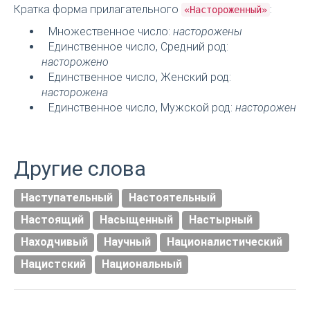
Кратка форма прилагательного
:
«Настороженный»
Множественное число:
насторожены
Единственное число, Средний род:
насторожено
Единственное число, Женский род:
насторожена
Единственное число, Мужской род:
насторожен
Другие слова
Наступательный
Настоятельный
Настоящий
Насыщенный
Настырный
Находчивый
Научный
Националистический
Нацистский
Национальный