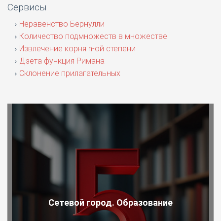
Сервисы
Неравенство Бернулли
Количество подмножеств в множестве
Извлечение корня n-ой степени
Дзета функция Римана
Склонение прилагательных
Сетевой город. Образование