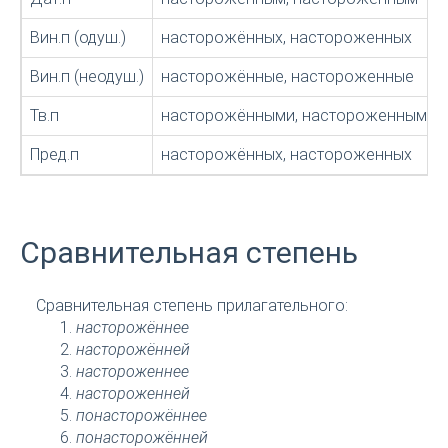
Вин.п (одуш.)
насторожённых, настороженных
Вин.п (неодуш.)
насторожённые, настороженные
Тв.п
насторожёнными, настороженными
Пред.п
насторожённых, настороженных
Сравнительная степень
Сравнительная степень прилагательного:
насторожённее
насторожённей
настороженнее
настороженней
понасторожённее
понасторожённей