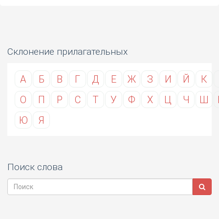
Склонение прилагательных
А
Б
В
Г
Д
Е
Ж
З
И
Й
К
О
П
Р
С
Т
У
Ф
Х
Ц
Ч
Ш
Ю
Я
Поиск слова