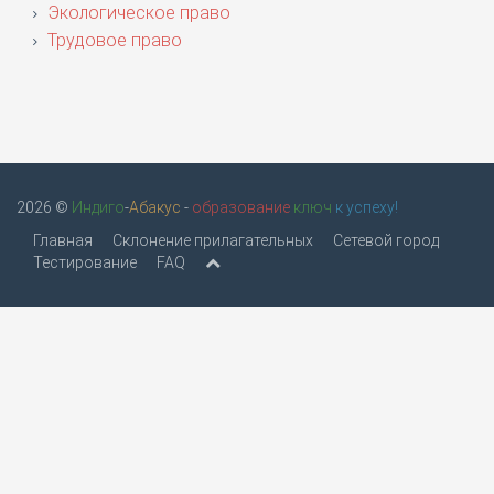
Экологическое право
Трудовое право
2026 ©
Индиго
-
Абакус
-
образование
ключ
к успеху!
Главная
Склонение прилагательных
Сетевой город
Тестирование
FAQ