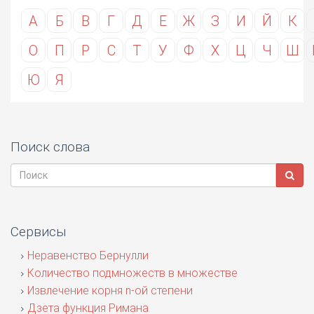
А
Б
В
Г
Д
Е
Ж
З
И
Й
К
О
П
Р
С
Т
У
Ф
Х
Ц
Ч
Ш
Ю
Я
Поиск слова
Сервисы
Неравенство Бернулли
Количество подмножеств в множестве
Извлечение корня n-ой степени
Дзета функция Римана