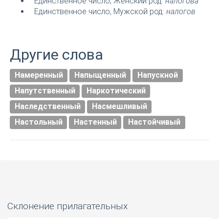
Единственное число, Женский род:
налогова
Единственное число, Мужской род:
налогов
Другие слова
Намеренный
Напыщенный
Напускной
Напутственный
Наркотический
Наследственный
Насмешливый
Настольный
Настенный
Настойчивый
Склонение прилагательных