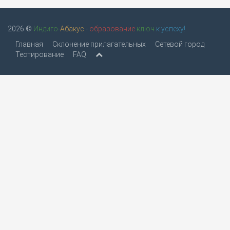
2026 ©
Индиго
-
Абакус
-
образование
ключ
к успеху!
Главная
Склонение прилагательных
Сетевой город
Тестирование
FAQ