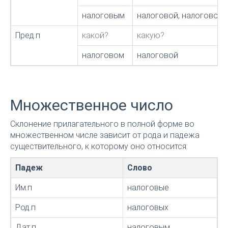
налоговым
налоговой, налоговою
Пред.п
какой?
какую?
налоговом
налоговой
Множественное число
Склонение прилагательного в полной форме во
множественном числе зависит от рода и падежа
существительного, к которому оно относится:
Падеж
Слово
Им.п
налоговые
Род.п
налоговых
Дат.п
налоговым