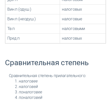
Вин.п (одуш.)
налоговых
Вин.п (неодуш.)
налоговые
Тв.п
налоговыми
Пред.п
налоговых
Сравнительная степень
Сравнительная степень прилагательного:
налоговее
налоговей
поналоговее
поналоговей