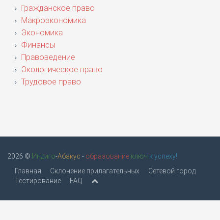
Гражданское право
Макроэкономика
Экономика
Финансы
Правоведение
Экологическое право
Трудовое право
2026 ©
Индиго
-
Абакус
-
образование
ключ
к успеху!
Главная
Склонение прилагательных
Сетевой город
Тестирование
FAQ