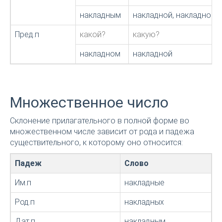
накладным
накладной, накладною
Пред.п
какой?
какую?
накладном
накладной
Множественное число
Склонение прилагательного в полной форме во
множественном числе зависит от рода и падежа
существительного, к которому оно относится:
Падеж
Слово
Им.п
накладные
Род.п
накладных
Дат.п
накладным