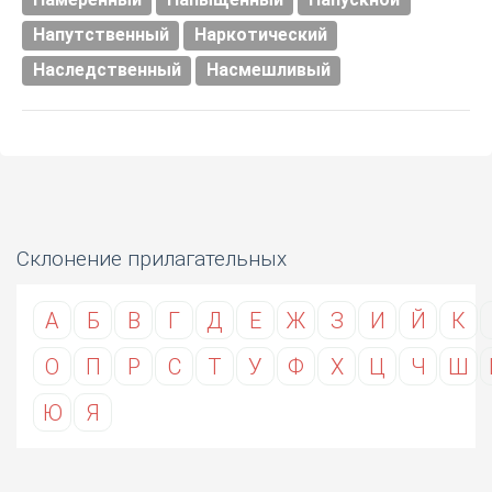
Напутственный
Наркотический
Наследственный
Насмешливый
Склонение прилагательных
А
Б
В
Г
Д
Е
Ж
З
И
Й
К
О
П
Р
С
Т
У
Ф
Х
Ц
Ч
Ш
Ю
Я