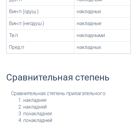
Вин.п (одуш.)
накладных
Вин.п (неодуш.)
накладные
Тв.п
накладными
Пред.п
накладных
Сравнительная степень
Сравнительная степень прилагательного:
накладнее
накладней
понакладнее
понакладней