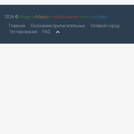
2026 ©
Индиго
-
Абакус
-
образование
ключ
к успеху!
Главная
Склонение прилагательных
Сетевой город
Тестирование
FAQ