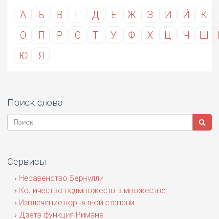
А
Б
В
Г
Д
Е
Ж
З
И
Й
К
О
П
Р
С
Т
У
Ф
Х
Ц
Ч
Ш
Ю
Я
Поиск слова
Сервисы
Неравенство Бернулли
Количество подмножеств в множестве
Извлечение корня n-ой степени
Дзета функция Римана