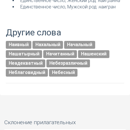
Единственное число, Женский род:
наигранна
Единственное число, Мужской род:
наигран
Другие слова
Наивный
Нахальный
Начальный
Нашатырный
Начитанный
Нашенский
Неадекватный
Небезразличный
Неблаговидный
Небесный
Склонение прилагательных