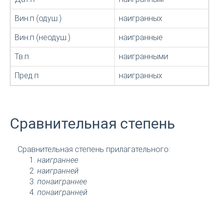
Вин.п (одуш.)
наигранных
Вин.п (неодуш.)
наигранные
Тв.п
наигранными
Пред.п
наигранных
Сравнительная степень
Сравнительная степень прилагательного:
наиграннее
наигранней
понаиграннее
понаигранней