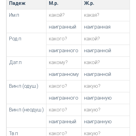
Падеж
М.р.
Ж.р.
Им.п
какой?
какая?
наигранный
наигранная
Род.п
какого?
какой?
наигранного
наигранной
Дат.п
какому?
какой?
наигранному
наигранной
Вин.п (одуш.)
какого?
какую?
наигранного
наигранную
Вин.п (неодуш.)
какого?
какую?
наигранный
наигранную
Тв.п
какого?
какую?