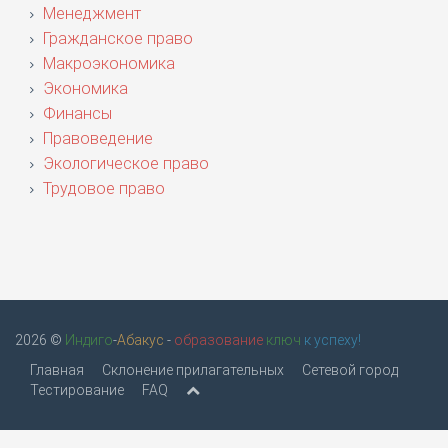
Менеджмент
Гражданское право
Макроэкономика
Экономика
Финансы
Правоведение
Экологическое право
Трудовое право
2026 ©
Индиго
-
Абакус
-
образование
ключ
к успеху!
Главная
Склонение прилагательных
Сетевой город
Тестирование
FAQ