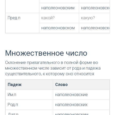
наполеоновским
наполеоновской
Пред.п
какой?
какую?
наполеоновском
наполеоновской
Множественное число
Склонение прилагательного в полной форме во
множественном числе зависит от рода и падежа
существительного, к которому оно относится:
Падеж
Слово
Им.п
наполеоновские
Род.п
наполеоновских
Дат.п
наполеоновским