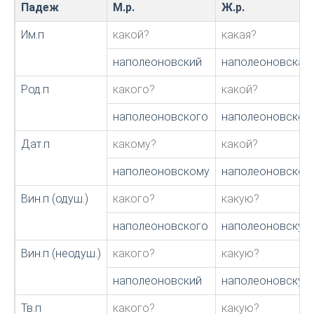
Падеж
М.р.
Ж.р.
Им.п
какой?
какая?
наполеоновский
наполеоновская
Род.п
какого?
какой?
наполеоновского
наполеоновской
Дат.п
какому?
какой?
наполеоновскому
наполеоновской
Вин.п (одуш.)
какого?
какую?
наполеоновского
наполеоновскую
Вин.п (неодуш.)
какого?
какую?
наполеоновский
наполеоновскую
Тв.п
какого?
какую?