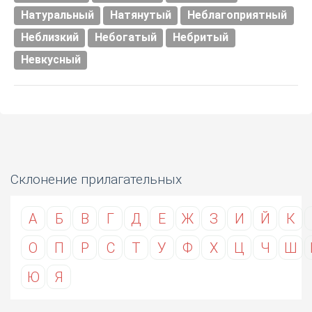
Натуральный
Натянутый
Неблагоприятный
Неблизкий
Небогатый
Небритый
Невкусный
Склонение прилагательных
А
Б
В
Г
Д
Е
Ж
З
И
Й
К
О
П
Р
С
Т
У
Ф
Х
Ц
Ч
Ш
Ю
Я