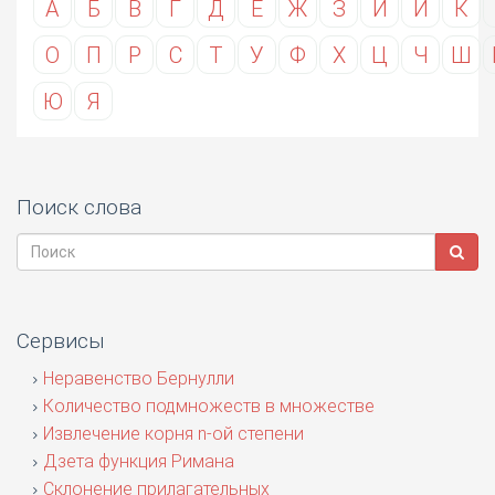
А
Б
В
Г
Д
Е
Ж
З
И
Й
К
О
П
Р
С
Т
У
Ф
Х
Ц
Ч
Ш
Ю
Я
Поиск слова
Сервисы
Неравенство Бернулли
Количество подмножеств в множестве
Извлечение корня n-ой степени
Дзета функция Римана
Склонение прилагательных