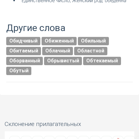
Единственное число, Женский род:
обеденна
Другие слова
Обидчивый
Обиженный
Обильный
Обитаемый
Облачный
Областной
Оборванный
Обрывистый
Обтекаемый
Обутый
Склонение прилагательных