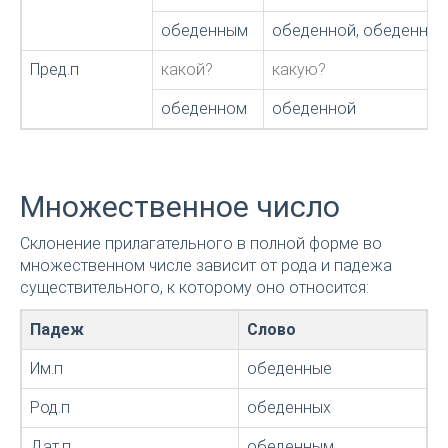
обеденным
обеденной, обеденно
Пред.п
какой?
какую?
обеденном
обеденной
Множественное число
Склонение прилагательного в полной форме во
множественном числе зависит от рода и падежа
существительного, к которому оно относится:
Падеж
Слово
Им.п
обеденные
Род.п
обеденных
Дат.п
обеденным