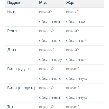
Падеж
М.р.
Ж.р.
Им.п
какой?
какая?
обеденный
обеденная
Род.п
какого?
какой?
обеденного
обеденной
Дат.п
какому?
какой?
обеденному
обеденной
Вин.п (одуш.)
какого?
какую?
обеденного
обеденную
Вин.п (неодуш.)
какого?
какую?
обеденный
обеденную
Тв.п
какого?
какую?