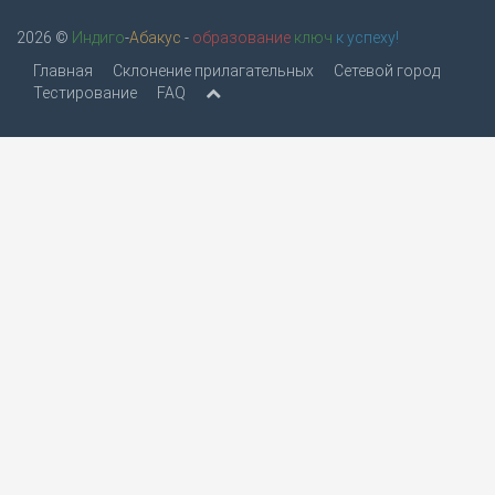
2026 ©
Индиго
-
Абакус
-
образование
ключ
к успеху!
Главная
Склонение прилагательных
Сетевой город
Тестирование
FAQ