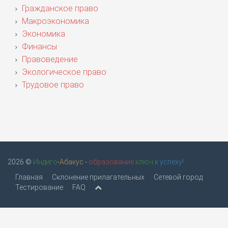
Гражданское право
Макроэкономика
Экономика
Финансы
Правоведение
Экологическое право
Трудовое право
2026 ©
Индиго
-
Абакус
-
образование
ключ
к успеху!
Главная
Склонение прилагательных
Сетевой город
Тестирование
FAQ