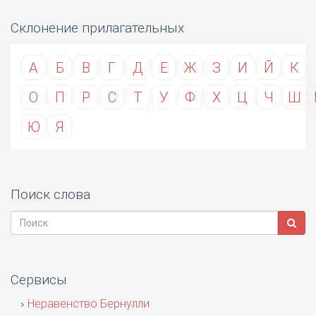
Склонение прилагательных
А
Б
В
Г
Д
Е
Ж
З
И
Й
К
О
П
Р
С
Т
У
Ф
Х
Ц
Ч
Ш
Ю
Я
Поиск слова
Сервисы
Неравенство Бернулли