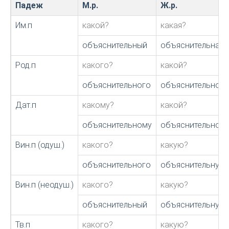
Падеж
М.р.
Ж.р.
Им.п
какой?
какая?
объяснительный
объяснительная
Род.п
какого?
какой?
объяснительного
объяснительной
Дат.п
какому?
какой?
объяснительному
объяснительной
Вин.п (одуш.)
какого?
какую?
объяснительного
объяснительную
Вин.п (неодуш.)
какого?
какую?
объяснительный
объяснительную
Тв.п
какого?
какую?