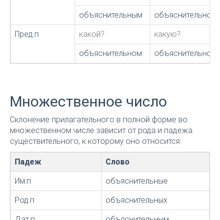
объяснительным
объяснительной,
Пред.п
какой?
какую?
объяснительном
объяснительной
Множественное число
Склонение прилагательного в полной форме во
множественном числе зависит от рода и падежа
существительного, к которому оно относится:
Падеж
Слово
Им.п
объяснительные
Род.п
объяснительных
Дат.п
объяснительным