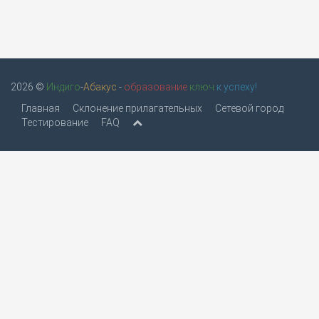
2026 ©
Индиго
-
Абакус
-
образование
ключ
к успеху!
Главная
Склонение прилагательных
Сетевой город
Тестирование
FAQ