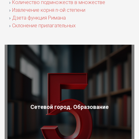
Количество подмножеств в множестве
Извлечение корня n-ой степени
Дзета функция Римана
Склонение прилагательных
Сетевой город. Образование