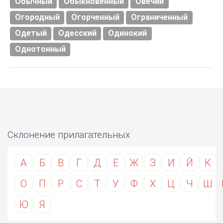
Обычный
Обыкновенный
Овечий
Огородный
Огорченный
Ограниченный
Одетый
Одесский
Одинокий
Однотонный
Склонение прилагательных
А
Б
В
Г
Д
Е
Ж
З
И
Й
К
О
П
Р
С
Т
У
Ф
Х
Ц
Ч
Ш
Ю
Я