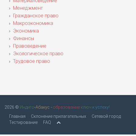
Материаловедение
Менеджмент
Гражданское право
Макроэкономика
Экономика
Финансы
Правоведение
Экологическое право
Трудовое право
2026 ©
Индиго
-
Абакус
-
образование
ключ
к успеху!
Главная
Склонение прилагательных
Сетевой город
Тестирование
FAQ