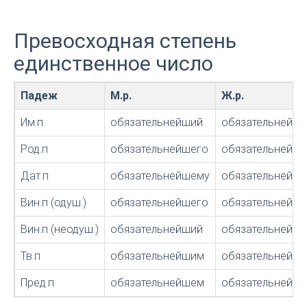
Превосходная степень
единственное число
Падеж
М.р.
Ж.р.
Им.п
обязательнейший
обязательнейш
Род.п
обязательнейшего
обязательнейш
Дат.п
обязательнейшему
обязательнейш
Вин.п (одуш.)
обязательнейшего
обязательнейш
Вин.п (неодуш.)
обязательнейший
обязательнейш
Тв.п
обязательнейшим
обязательнейше
Пред.п
обязательнейшем
обязательнейш