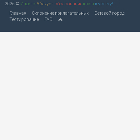
2026 ©
Индиго
-
Абакус
-
образование
ключ
к успеху!
Главная
Склонение прилагательных
Сетевой город
Тестирование
FAQ