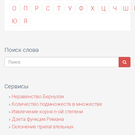
О
П
Р
С
Т
У
Ф
Х
Ц
Ч
Ш
Ю
Я
Поиск слова
Сервисы
Неравенство Бернулли
Количество подмножеств в множестве
Извлечение корня n-ой степени
Дзета функция Римана
Склонение прилагательных