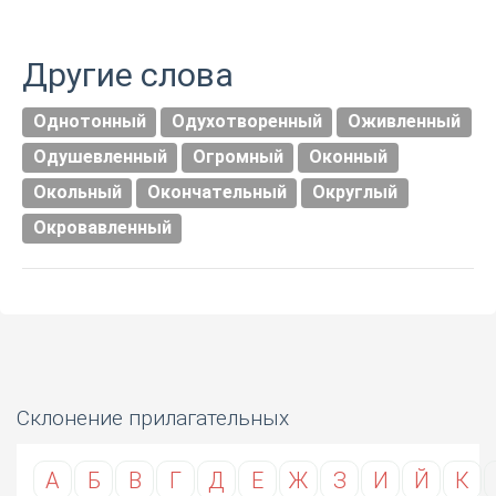
Другие слова
Однотонный
Одухотворенный
Оживленный
Одушевленный
Огромный
Оконный
Окольный
Окончательный
Округлый
Окровавленный
Склонение прилагательных
А
Б
В
Г
Д
Е
Ж
З
И
Й
К