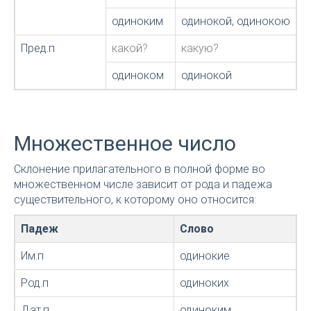
одиноким
одинокой, одинокою
о
Пред.п
какой?
какую?
к
одиноком
одинокой
о
Множественное число
Склонение прилагательного в полной форме во
множественном числе зависит от рода и падежа
существительного, к которому оно относится:
Падеж
Слово
Им.п
одинокие
Род.п
одиноких
Дат.п
одиноким