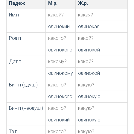
Падеж
М.р.
Ж.р.
С
Им.п
какой?
какая?
к
одинокий
одинокая
о
Род.п
какого?
какой?
к
одинокого
одинокой
о
Дат.п
какому?
какой?
к
одинокому
одинокой
о
Вин.п (одуш.)
какого?
какую?
к
одинокого
одинокую
о
Вин.п (неодуш.)
какого?
какую?
к
одинокий
одинокую
о
Тв.п
какого?
какую?
к