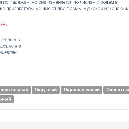
я по падежам, но она изменяется по числам и родам в
ткие прилагательные имеют две формы: мужской и женский/
:
ый»
шевлённо
ушевлённа
ушевлён
ончательный
Округлый
Окровавленный
Окрестны
ьный