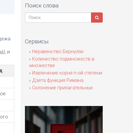
Поиск слова
адежа
Сервисы
я
Неравенство Бернулли
од)
, и
Количество подмножеств в
множестве
д
Извлечение корня n-ой степени
Дзета функция Римана
Склонение прилагательных
ное
ого