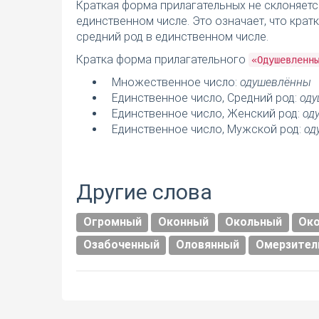
Краткая форма прилагательных не склоняетс
единственном числе. Это означает, что кра
средний род в единственном числе.
Кратка форма прилагательного
«Одушевленн
Множественное число:
одушевлённы
Единственное число, Средний род:
оду
Единственное число, Женский род:
од
Единственное число, Мужской род:
од
Другие слова
Огромный
Оконный
Окольный
Ок
Озабоченный
Оловянный
Омерзител