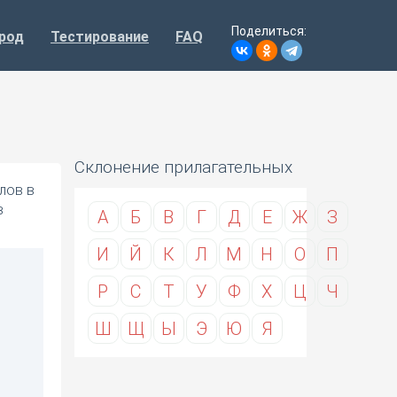
Поделиться:
род
Тестирование
FAQ
Склонение прилагательных
лов в
в
А
Б
В
Г
Д
Е
Ж
З
И
Й
К
Л
М
Н
О
П
Р
С
Т
У
Ф
Х
Ц
Ч
Ш
Щ
Ы
Э
Ю
Я