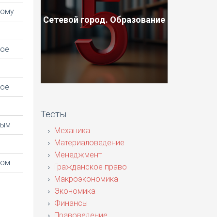
ному
Сетевой город. Образование
ное
ное
Тесты
ным
Механика
Материаловедение
Менеджмент
ном
Гражданское право
Макроэкономика
Экономика
Финансы
Правоведение