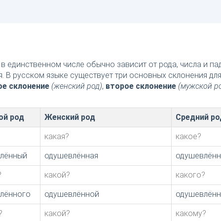
в единственном числе обычно зависит от рода, числа и п
я. В русском языке существует три основных склонения дл
ое склонение
(женский род)
,
второе склонение
(мужской р
ой род
Женский род
Средний ро
какая?
какое?
лённый
одушевлённая
одушевлён
?
какой?
какого?
лённого
одушевлённой
одушевлённ
?
какой?
какому?