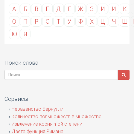
А
Б
В
Г
Д
Е
Ж
З
И
Й
К
О
П
Р
С
Т
У
Ф
Х
Ц
Ч
Ш
Ю
Я
Поиск слова
Сервисы
Неравенство Бернулли
Количество подмножеств в множестве
Извлечение корня n-ой степени
Дзета функция Римана