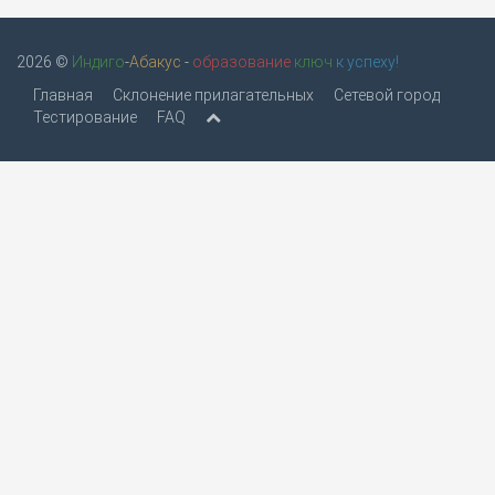
2026 ©
Индиго
-
Абакус
-
образование
ключ
к успеху!
Главная
Склонение прилагательных
Сетевой город
Тестирование
FAQ