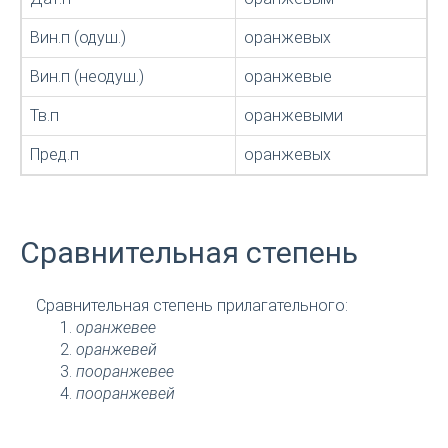
Вин.п (одуш.)
оранжевых
Вин.п (неодуш.)
оранжевые
Тв.п
оранжевыми
Пред.п
оранжевых
Сравнительная степень
Сравнительная степень прилагательного:
оранжевее
оранжевей
пооранжевее
пооранжевей