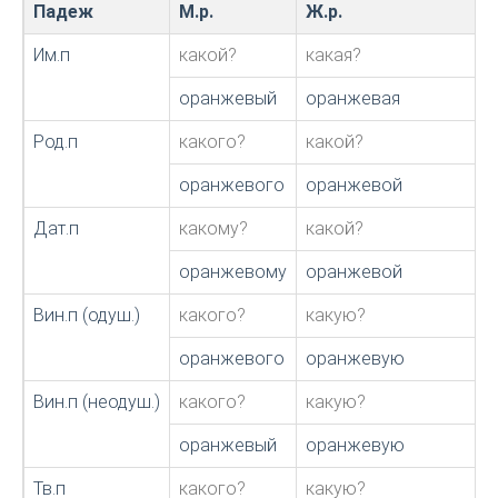
Падеж
М.р.
Ж.р.
Им.п
какой?
какая?
оранжевый
оранжевая
Род.п
какого?
какой?
оранжевого
оранжевой
Дат.п
какому?
какой?
оранжевому
оранжевой
Вин.п (одуш.)
какого?
какую?
оранжевого
оранжевую
Вин.п (неодуш.)
какого?
какую?
оранжевый
оранжевую
Тв.п
какого?
какую?