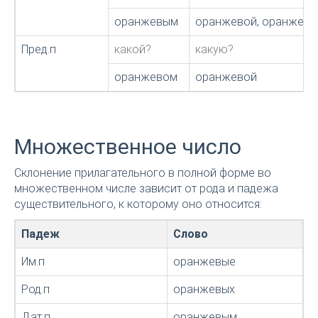
оранжевым
оранжевой, оранжев
Пред.п
какой?
какую?
оранжевом
оранжевой
Множественное число
Склонение прилагательного в полной форме во
множественном числе зависит от рода и падежа
существительного, к которому оно относится:
Падеж
Слово
Им.п
оранжевые
Род.п
оранжевых
Дат.п
оранжевым