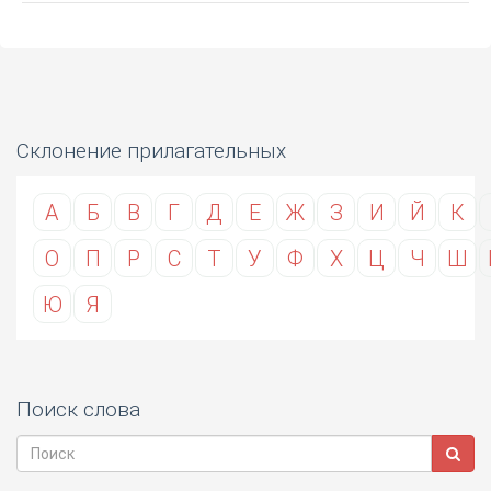
Склонение прилагательных
А
Б
В
Г
Д
Е
Ж
З
И
Й
К
О
П
Р
С
Т
У
Ф
Х
Ц
Ч
Ш
Ю
Я
Поиск слова