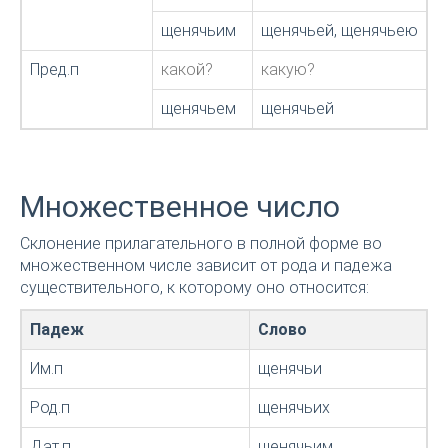
щенячьим
щенячьей, щенячьею
щ
Пред.п
какой?
какую?
к
щенячьем
щенячьей
щ
Множественное число
Склонение прилагательного в полной форме во
множественном числе зависит от рода и падежа
существительного, к которому оно относится:
Падеж
Слово
Им.п
щенячьи
Род.п
щенячьих
Дат.п
щенячьим