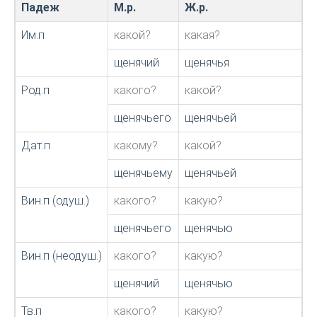
Падеж
М.р.
Ж.р.
С
Им.п
какой?
какая?
к
щенячий
щенячья
щ
Род.п
какого?
какой?
к
щенячьего
щенячьей
щ
Дат.п
какому?
какой?
к
щенячьему
щенячьей
щ
Вин.п (одуш.)
какого?
какую?
к
щенячьего
щенячью
щ
Вин.п (неодуш.)
какого?
какую?
к
щенячий
щенячью
щ
Тв.п
какого?
какую?
к