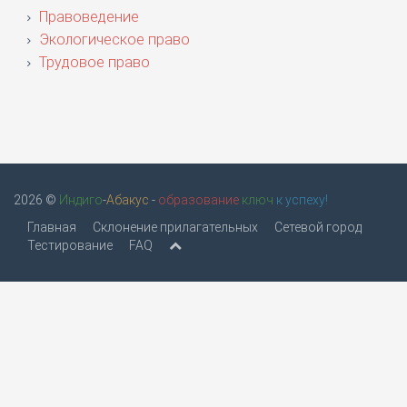
Правоведение
Экологическое право
Трудовое право
2026 ©
Индиго
-
Абакус
-
образование
ключ
к успеху!
Главная
Склонение прилагательных
Сетевой город
Тестирование
FAQ