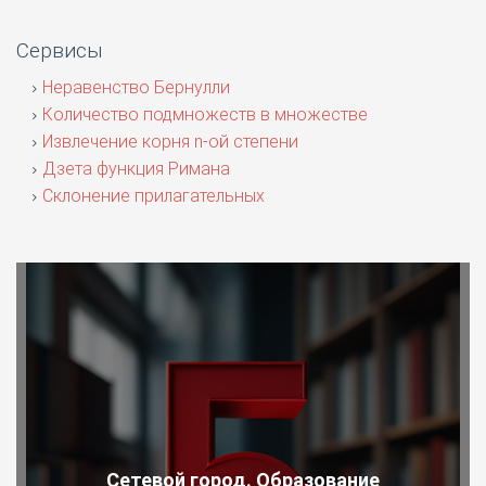
Сервисы
Неравенство Бернулли
Количество подмножеств в множестве
Извлечение корня n-ой степени
Дзета функция Римана
Склонение прилагательных
Сетевой город. Образование