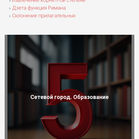
Извлечение корня n-ой степени
Дзета функция Римана
Склонение прилагательных
Сетевой город. Образование