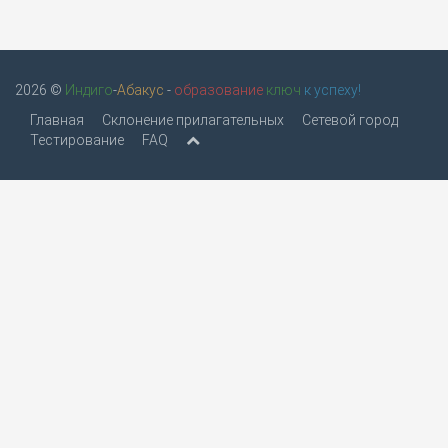
2026 ©
Индиго
-
Абакус
-
образование
ключ
к успеху!
Главная
Склонение прилагательных
Сетевой город
Тестирование
FAQ