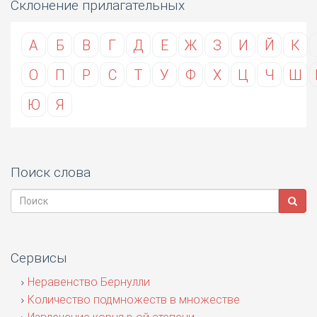
Склонение прилагательных
А
Б
В
Г
Д
Е
Ж
З
И
Й
К
О
П
Р
С
Т
У
Ф
Х
Ц
Ч
Ш
Ю
Я
Поиск слова
Сервисы
Неравенство Бернулли
Количество подмножеств в множестве