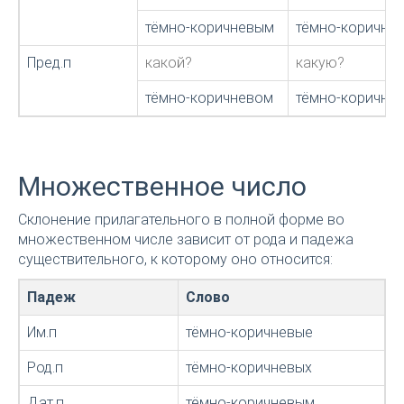
тёмно-коричневым
тёмно-коричнев
Пред.п
какой?
какую?
тёмно-коричневом
тёмно-коричне
Множественное число
Склонение прилагательного в полной форме во
множественном числе зависит от рода и падежа
существительного, к которому оно относится:
Падеж
Слово
Им.п
тёмно-коричневые
Род.п
тёмно-коричневых
Дат.п
тёмно-коричневым