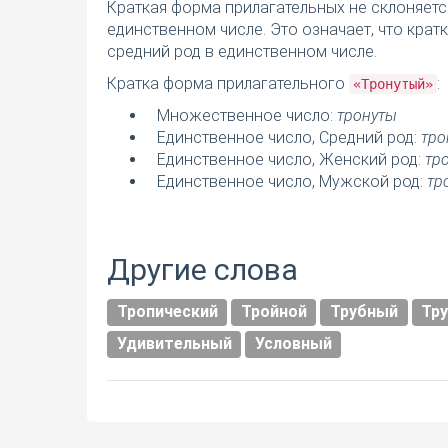
Краткая форма прилагательных не склоняетс
единственном числе. Это означает, что кра
средний род в единственном числе.
Кратка форма прилагательного
:
«Тронутый»
Множественное число:
тронуты
Единственное число, Средний род:
тро
Единственное число, Женский род:
тр
Единственное число, Мужской род:
тр
Другие слова
Тропический
Тройной
Трубный
Тр
Удивительный
Условный