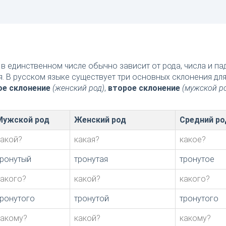
в единственном числе обычно зависит от рода, числа и п
я. В русском языке существует три основных склонения дл
ое склонение
(женский род)
,
второе склонение
(мужской р
Мужской род
Женский род
Средний ро
какой?
какая?
какое?
тронутый
тронутая
тронутое
какого?
какой?
какого?
тронутого
тронутой
тронутого
какому?
какой?
какому?