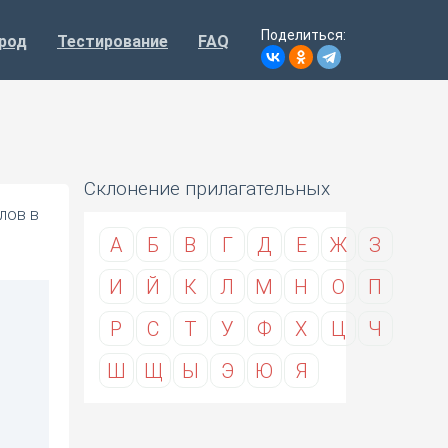
Поделиться:
род
Тестирование
FAQ
Склонение прилагательных
лов в
А
Б
В
Г
Д
Е
Ж
З
И
Й
К
Л
М
Н
О
П
Р
С
Т
У
Ф
Х
Ц
Ч
Ш
Щ
Ы
Э
Ю
Я