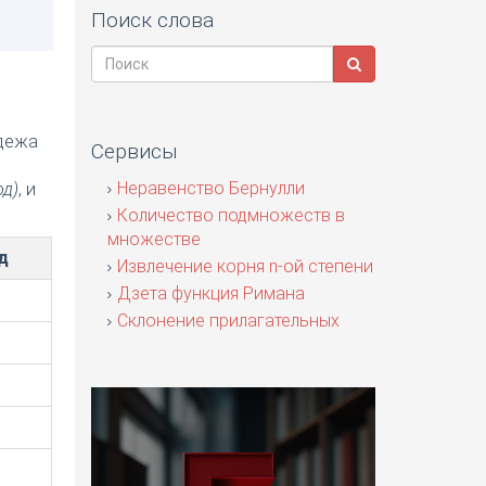
Поиск слова
адежа
Сервисы
я
Неравенство Бернулли
од)
, и
Количество подмножеств в
множестве
д
Извлечение корня n-ой степени
Дзета функция Римана
Склонение прилагательных