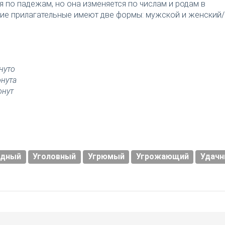
я по падежам, но она изменяется по числам и родам в
ткие прилагательные имеют две формы: мужской и женский/
нуто
онута
онут
удный
Уголовный
Угрюмый
Угрожающий
Удач