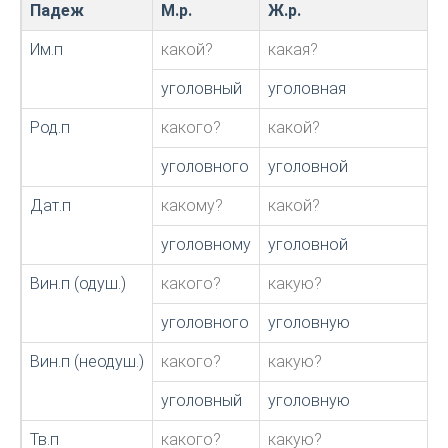
Падеж
М.р.
Ж.р.
Им.п
какой?
какая?
уголовный
уголовная
Род.п
какого?
какой?
уголовного
уголовной
Дат.п
какому?
какой?
уголовному
уголовной
Вин.п (одуш.)
какого?
какую?
уголовного
уголовную
Вин.п (неодуш.)
какого?
какую?
уголовный
уголовную
Тв.п
какого?
какую?