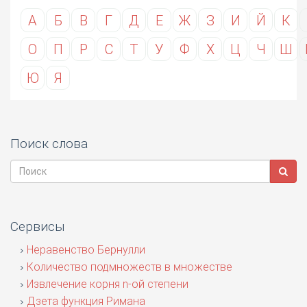
А
Б
В
Г
Д
Е
Ж
З
И
Й
К
О
П
Р
С
Т
У
Ф
Х
Ц
Ч
Ш
Ю
Я
Поиск слова
Сервисы
Неравенство Бернулли
Количество подмножеств в множестве
Извлечение корня n-ой степени
Дзета функция Римана