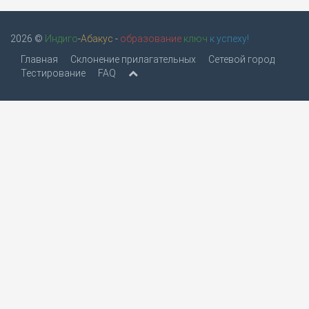
2026 ©
Индиго
-
Абакус
-
образование
ключ
к успеху!
Главная
Склонение прилагательных
Сетевой город
Тестирование
FAQ