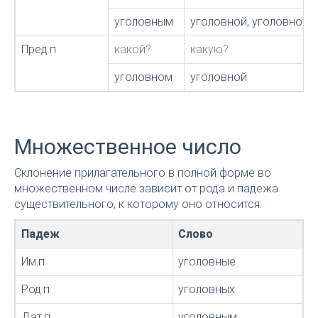
уголовным
уголовной, уголовною
Пред.п
какой?
какую?
уголовном
уголовной
Множественное число
Склонение прилагательного в полной форме во
множественном числе зависит от рода и падежа
существительного, к которому оно относится:
Падеж
Слово
Им.п
уголовные
Род.п
уголовных
Дат.п
уголовным