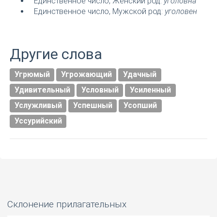
Единственное число, Женский род:
уголовна
Единственное число, Мужской род:
уголовен
Другие слова
Угрюмый
Угрожающий
Удачный
Удивительный
Условный
Усиленный
Услужливый
Успешный
Усопший
Уссурийский
Склонение прилагательных