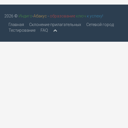
2026 ©
Индиго
-
Абакус
-
образование
ключ
к успеху!
Главная
Склонение прилагательных
Сетевой город
Тестирование
FAQ