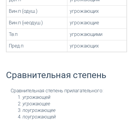
Вин.п (одуш.)
угрожающих
Вин.п (неодуш.)
угрожающие
Тв.п
угрожающими
Пред.п
угрожающих
Сравнительная степень
Сравнительная степень прилагательного:
угрожающей
угрожающее
поугрожающее
поугрожающей