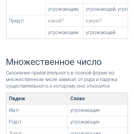
угрожающим
угрожающей, угро
Пред.п
какой?
какую?
угрожающем
угрожающей
Множественное число
Склонение прилагательного в полной форме во
множественном числе зависит от рода и падежа
существительного, к которому оно относится:
Падеж
Слово
Им.п
угрожающие
Род.п
угрожающих
Дат.п
угрожающим