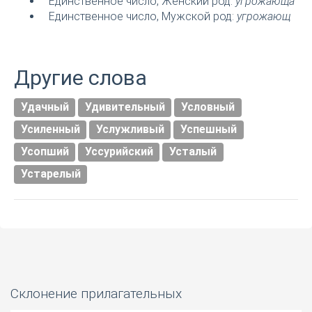
Единственное число, Женский род:
угрожающа
Единственное число, Мужской род:
угрожающ
Другие слова
Удачный
Удивительный
Условный
Усиленный
Услужливый
Успешный
Усопший
Уссурийский
Усталый
Устарелый
Склонение прилагательных