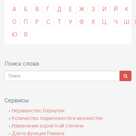
А
Б
В
Г
Д
Е
Ж
З
И
Й
К
О
П
Р
С
Т
У
Ф
Х
Ц
Ч
Ш
Ю
Я
Поиск слова
Сервисы
Неравенство Бернулли
Количество подмножеств в множестве
Извлечение корня n-ой степени
Дзета функция Римана