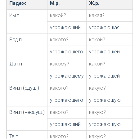
Падеж
М.р.
Ж.р.
Им.п
какой?
какая?
угрожающий
угрожающая
Род.п
какого?
какой?
угрожающего
угрожающей
Дат.п
какому?
какой?
угрожающему
угрожающей
Вин.п (одуш.)
какого?
какую?
угрожающего
угрожающую
Вин.п (неодуш.)
какого?
какую?
угрожающий
угрожающую
Тв.п
какого?
какую?