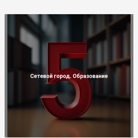
Сетевой город. Образование