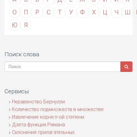
О
П
Р
С
Т
У
Ф
Х
Ц
Ч
Ш
Ю
Я
Поиск слова
Сервисы
Неравенство Бернулли
Количество подмножеств в множестве
Извлечение корня n-ой степени
Дзета функция Римана
Склонение прилагательных