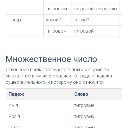
тигровым
тигровой, тигровою
ти
Пред.п
какой?
какую?
ка
тигровом
тигровой
ти
Множественное число
Склонение прилагательного в полной форме во
множественном числе зависит от рода и падежа
существительного, к которому оно относится:
Падеж
Слово
Им.п
тигровые
Род.п
тигровых
Дат.п
тигровым