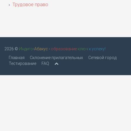
Трудовое право
2026 ©
Индиго
-
Абакус
-
образование
ключ
к успеху!
Главная
Склонение прилагательных
Сетевой город
Тестирование
FAQ