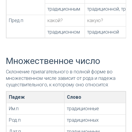
традиционным
традиционной, тра
Пред.п
какой?
какую?
традиционном
традиционной
Множественное число
Склонение прилагательного в полной форме во
множественном числе зависит от рода и падежа
существительного, к которому оно относится:
Падеж
Слово
Им.п
традиционные
Род.п
традиционных
Дат.п
традиционным