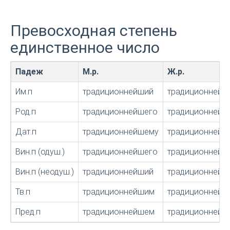
Превосходная степень
единственное число
Падеж
М.р.
Ж.р.
Им.п
традиционнейший
традиционнейш
Род.п
традиционнейшего
традиционнейш
Дат.п
традиционнейшему
традиционнейш
Вин.п (одуш.)
традиционнейшего
традиционней
Вин.п (неодуш.)
традиционнейший
традиционней
Тв.п
традиционнейшим
традиционнейш
Пред.п
традиционнейшем
традиционнейш