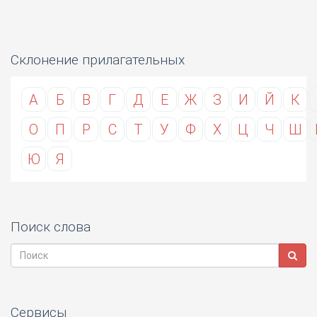
Склонение прилагательных
А
Б
В
Г
Д
Е
Ж
З
И
Й
К
О
П
Р
С
Т
У
Ф
Х
Ц
Ч
Ш
Ю
Я
Поиск слова
Сервисы