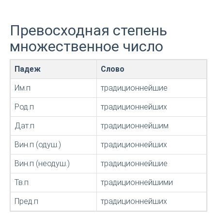
Превосходная степень
множественное число
Падеж
Слово
Им.п
традиционнейшие
Род.п
традиционнейших
Дат.п
традиционнейшим
Вин.п (одуш.)
традиционнейших
Вин.п (неодуш.)
традиционнейшие
Тв.п
традиционнейшими
Пред.п
традиционнейших