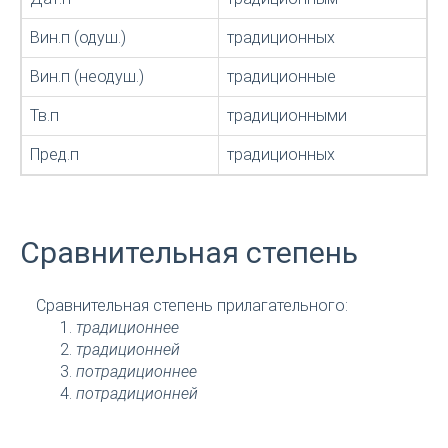
Вин.п (одуш.)
традиционных
Вин.п (неодуш.)
традиционные
Тв.п
традиционными
Пред.п
традиционных
Сравнительная степень
Сравнительная степень прилагательного:
традиционнее
традиционней
потрадиционнее
потрадиционней