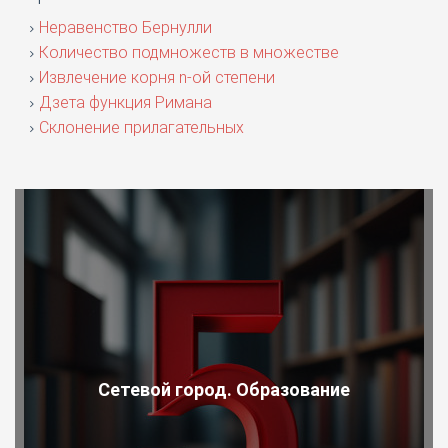
Неравенство Бернулли
Количество подмножеств в множестве
Извлечение корня n-ой степени
Дзета функция Римана
Склонение прилагательных
Сетевой город. Образование