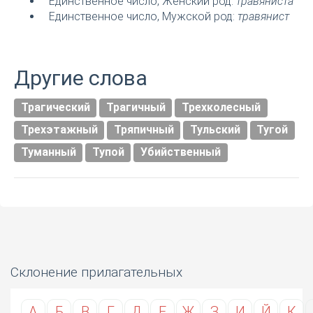
Единственное число, Женский род:
травяниста
Единственное число, Мужской род:
травянист
Другие слова
Трагический
Трагичный
Трехколесный
Трехэтажный
Тряпичный
Тульский
Тугой
Туманный
Тупой
Убийственный
Склонение прилагательных
А
Б
В
Г
Д
Е
Ж
З
И
Й
К