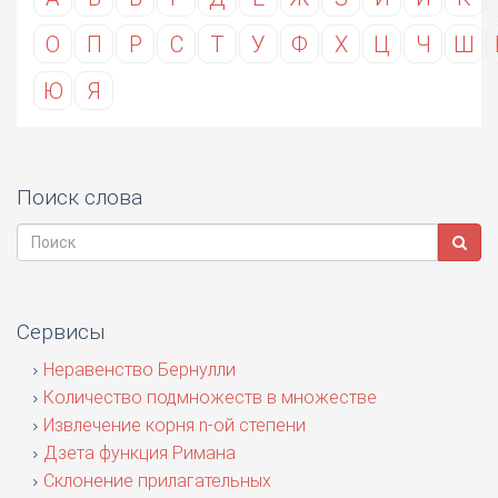
О
П
Р
С
Т
У
Ф
Х
Ц
Ч
Ш
Ю
Я
Поиск слова
Сервисы
Неравенство Бернулли
Количество подмножеств в множестве
Извлечение корня n-ой степени
Дзета функция Римана
Склонение прилагательных