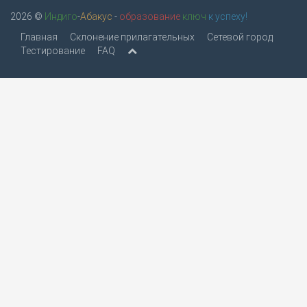
2026 ©
Индиго
-
Абакус
-
образование
ключ
к успеху!
Главная
Склонение прилагательных
Сетевой город
Тестирование
FAQ