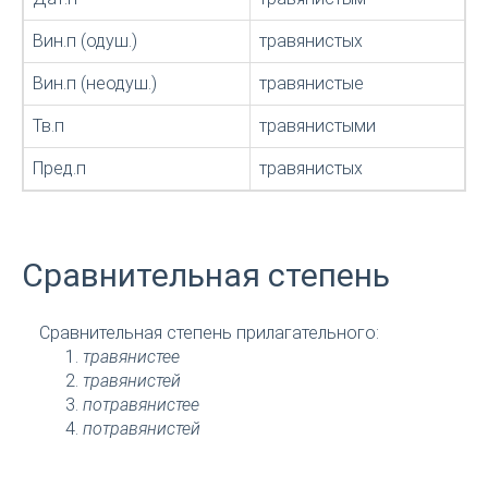
Вин.п (одуш.)
травянистых
Вин.п (неодуш.)
травянистые
Тв.п
травянистыми
Пред.п
травянистых
Сравнительная степень
Сравнительная степень прилагательного:
травянистее
травянистей
потравянистее
потравянистей