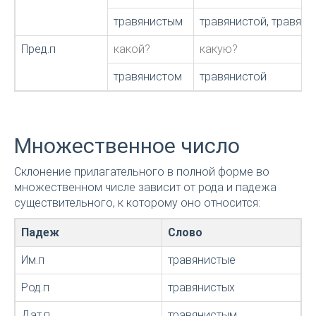
травянистым
травянистой, травян
Пред.п
какой?
какую?
травянистом
травянистой
Множественное число
Склонение прилагательного в полной форме во
множественном числе зависит от рода и падежа
существительного, к которому оно относится:
Падеж
Слово
Им.п
травянистые
Род.п
травянистых
Дат.п
травянистым