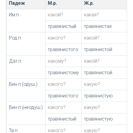
Падеж
М.р.
Ж.р.
Им.п
какой?
какая?
травянистый
травянистая
Род.п
какого?
какой?
травянистого
травянистой
Дат.п
какому?
какой?
травянистому
травянистой
Вин.п (одуш.)
какого?
какую?
травянистого
травянистую
Вин.п (неодуш.)
какого?
какую?
травянистый
травянистую
Тв.п
какого?
какую?