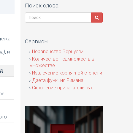
Поиск слова
адежа
Сервисы
я
Неравенство Бернулли
од)
, и
Количество подмножеств в
множестве
од
Извлечение корня n-ой степени
Дзета функция Римана
Склонение прилагательных
ое
ого