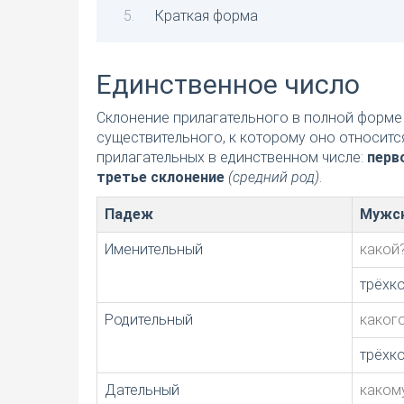
Краткая форма
Единственное число
Склонение прилагательного в полной форме 
существительного, к которому оно относитс
прилагательных в единственном числе:
перв
третье склонение
(средний род)
.
Падеж
Мужск
Именительный
какой
трёхк
Родительный
каког
трёхк
Дательный
каком