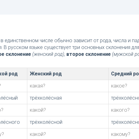
в единственном числе обычно зависит от рода, числа и п
я. В русском языке существует три основных склонения дл
ое склонение
(женский род)
,
второе склонение
(мужской р
ой род
Женский род
Средний р
?
какая?
какое?
олёсный
трёхколёсная
трёхколёсн
о?
какой?
какого?
олёсного
трёхколёсной
трёхколёсн
у?
какой?
какому?