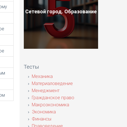
ому
Сетевой город. Образование
ое
ое
Тесты
ым
Механика
Материаловедение
Менеджмент
ом
Гражданское право
Макроэкономика
Экономика
Финансы
Правоведение