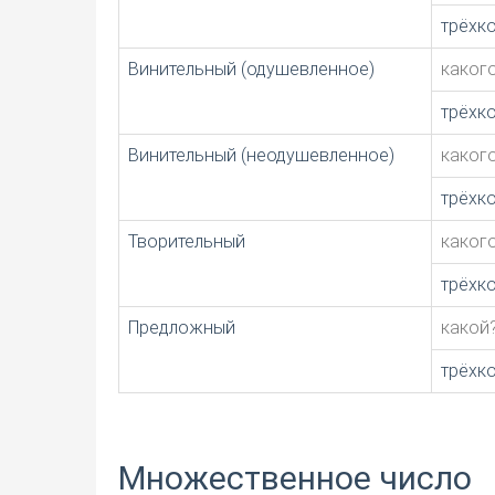
трёхк
Винительный (одушевленное)
каког
трёхк
Винительный (неодушевленное)
каког
трёхк
Творительный
каког
трёхк
Предложный
какой
трёхк
Множественное число