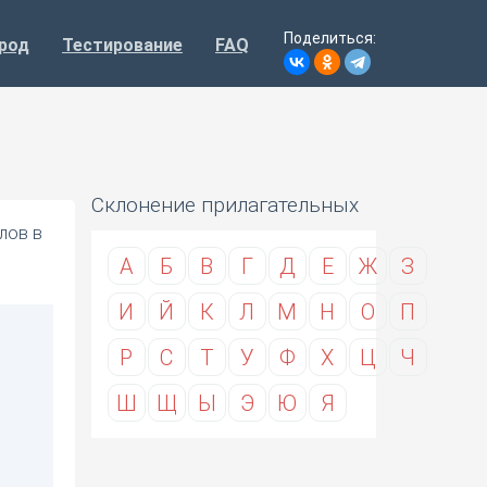
Поделиться:
род
Тестирование
FAQ
Склонение прилагательных
лов в
А
Б
В
Г
Д
Е
Ж
З
И
Й
К
Л
М
Н
О
П
Р
С
Т
У
Ф
Х
Ц
Ч
Ш
Щ
Ы
Э
Ю
Я