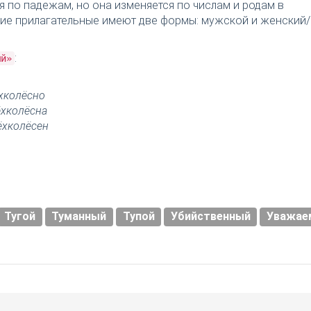
я по падежам, но она изменяется по числам и родам в
ткие прилагательные имеют две формы: мужской и женский/
:
ый»
хколёсно
ёхколёсна
ёхколёсен
Тугой
Туманный
Тупой
Убийственный
Уважае