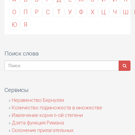
О
П
Р
С
Т
У
Ф
Х
Ц
Ч
Ш
Ю
Я
Поиск слова
Сервисы
Неравенство Бернулли
Количество подмножеств в множестве
Извлечение корня n-ой степени
Дзета функция Римана
Склонение прилагательных