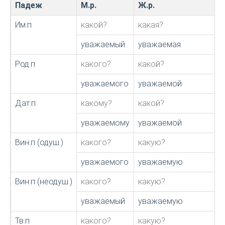
Падеж
М.р.
Ж.р.
Им.п
какой?
какая?
уважаемый
уважаемая
Род.п
какого?
какой?
уважаемого
уважаемой
Дат.п
какому?
какой?
уважаемому
уважаемой
Вин.п (одуш.)
какого?
какую?
уважаемого
уважаемую
Вин.п (неодуш.)
какого?
какую?
уважаемый
уважаемую
Тв.п
какого?
какую?