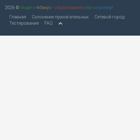
2026 ©
Индиго
-
Абакус
-
образование
ключ
к успеху!
Главная
Склонение прилагательных
Сетевой город
Тестирование
FAQ