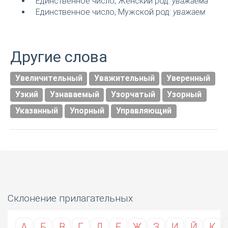
Единственное число, Женский род:
уважаема
Единственное число, Мужской род:
уважаем
Другие слова
Увеличительный
Уважительный
Уверенный
Узкий
Узнаваемый
Узорчатый
Узорный
Указанный
Упорный
Управляющий
Склонение прилагательных
А
Б
В
Г
Д
Е
Ж
З
И
Й
К