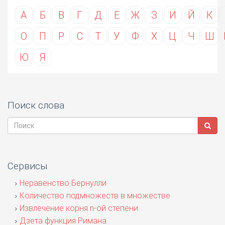
А
Б
В
Г
Д
Е
Ж
З
И
Й
К
О
П
Р
С
Т
У
Ф
Х
Ц
Ч
Ш
Ю
Я
Поиск слова
Сервисы
Неравенство Бернулли
Количество подмножеств в множестве
Извлечение корня n-ой степени
Дзета функция Римана