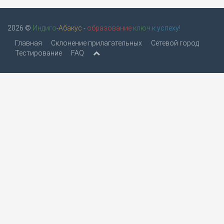
2026 ©
Индиго
-
Абакус
-
образование
ключ
к успеху!
Главная
Склонение прилагательных
Сетевой город
Тестирование
FAQ