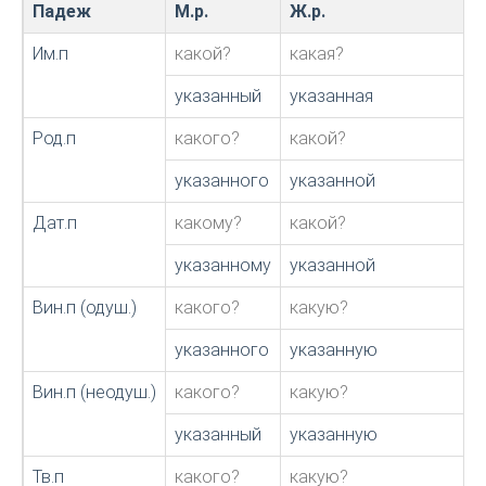
Падеж
М.р.
Ж.р.
Им.п
какой?
какая?
указанный
указанная
Род.п
какого?
какой?
указанного
указанной
Дат.п
какому?
какой?
указанному
указанной
Вин.п (одуш.)
какого?
какую?
указанного
указанную
Вин.п (неодуш.)
какого?
какую?
указанный
указанную
Тв.п
какого?
какую?