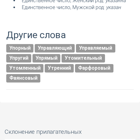
Единственное число, Женский род:
указанна
Единственное число, Мужской род:
указан
Другие слова
Упорный
Управляющий
Управляемый
Упругий
Упрямый
Утомительный
Утомленный
Утренний
Фарфоровый
Фаянсовый
Склонение прилагательных