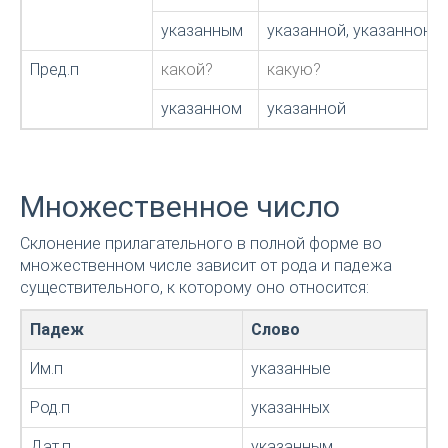
указанным
указанной, указанною
Пред.п
какой?
какую?
указанном
указанной
Множественное число
Склонение прилагательного в полной форме во
множественном числе зависит от рода и падежа
существительного, к которому оно относится:
Падеж
Слово
Им.п
указанные
Род.п
указанных
Дат.п
указанным