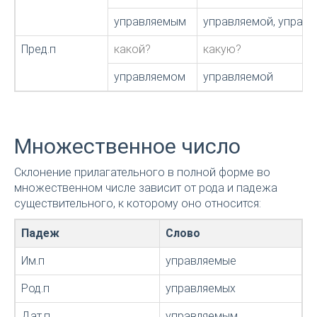
управляемым
управляемой, управ
Пред.п
какой?
какую?
управляемом
управляемой
Множественное число
Склонение прилагательного в полной форме во
множественном числе зависит от рода и падежа
существительного, к которому оно относится:
Падеж
Слово
Им.п
управляемые
Род.п
управляемых
Дат.п
управляемым