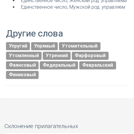
Единственное число, Женский род:
управляема
Единственное число, Мужской род:
управляем
Другие слова
Упругий
Упрямый
Утомительный
Утомленный
Утренний
Фарфоровый
Фаянсовый
Федеральный
Февральский
Финиковый
Склонение прилагательных