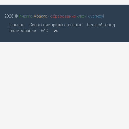
2026 ©
Индиго
-
Абакус
-
образование
ключ
к успеху!
Главная
Склонение прилагательных
Сетевой город
Тестирование
FAQ