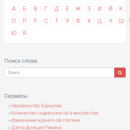
А
Б
В
Г
Д
Е
Ж
З
И
Й
К
О
П
Р
С
Т
У
Ф
Х
Ц
Ч
Ш
Ю
Я
Поиск слова
Сервисы
Неравенство Бернулли
Количество подмножеств в множестве
Извлечение корня n-ой степени
Дзета функция Римана