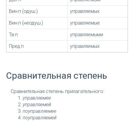
Вин.п (одуш.)
управляемых
Вин.п (неодуш.)
управляемые
Тв.п
управляемыми
Пред.п
управляемых
Сравнительная степень
Сравнительная степень прилагательного:
управляемее
управляемей
поуправляемее
поуправляемей