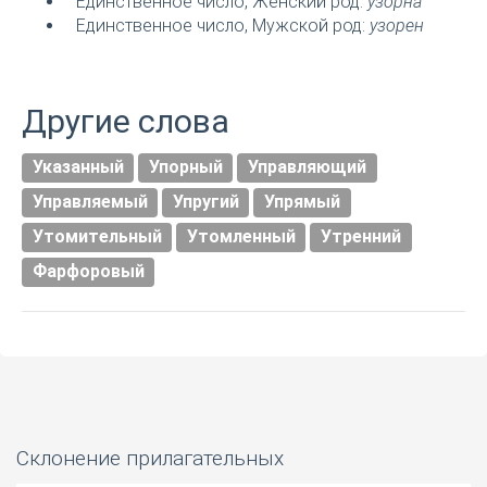
Единственное число, Женский род:
узорна
Единственное число, Мужской род:
узорен
Другие слова
Указанный
Упорный
Управляющий
Управляемый
Упругий
Упрямый
Утомительный
Утомленный
Утренний
Фарфоровый
Склонение прилагательных