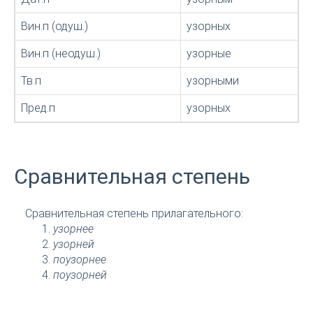
Вин.п (одуш.)
узорных
Вин.п (неодуш.)
узорные
Тв.п
узорными
Пред.п
узорных
Сравнительная степень
Сравнительная степень прилагательного:
узорнее
узорней
поузорнее
поузорней