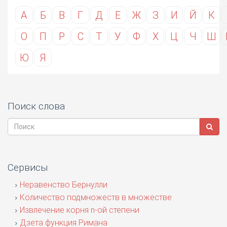
А
Б
В
Г
Д
Е
Ж
З
И
Й
К
О
П
Р
С
Т
У
Ф
Х
Ц
Ч
Ш
Ю
Я
Поиск слова
Сервисы
Неравенство Бернулли
Количество подмножеств в множестве
Извлечение корня n-ой степени
Дзета функция Римана