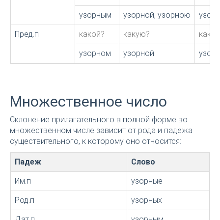
узорным
узорной, узорною
узор
Пред.п
какой?
какую?
како
узорном
узорной
узор
Множественное число
Склонение прилагательного в полной форме во
множественном числе зависит от рода и падежа
существительного, к которому оно относится:
Падеж
Слово
Им.п
узорные
Род.п
узорных
Дат.п
узорным