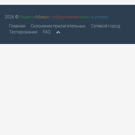
2026 ©
Индиго
-
Абакус
-
образование
ключ
к успеху!
Главная
Склонение прилагательных
Сетевой город
Тестирование
FAQ