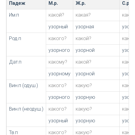
Падеж
М.р.
Ж.р.
С.р.
Им.п
какой?
какая?
како
узорный
узорная
узор
Род.п
какого?
какой?
каког
узорного
узорной
узор
Дат.п
какому?
какой?
како
узорному
узорной
узор
Вин.п (одуш.)
какого?
какую?
каког
узорного
узорную
узор
Вин.п (неодуш.)
какого?
какую?
каког
узорный
узорную
узор
Тв.п
какого?
какую?
каког