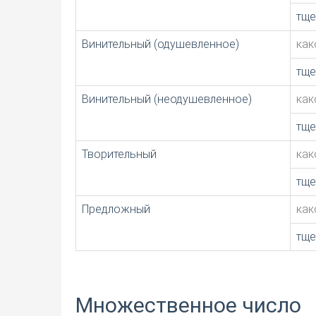
тще
Винительный (одушевленное)
как
тще
Винительный (неодушевленное)
как
тще
Творительный
как
тщ
Предложный
как
тще
Множественное число