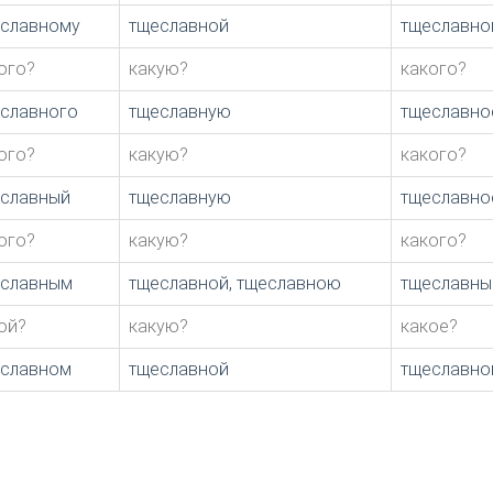
славному
тщеславной
тщеславно
ого?
какую?
какого?
славного
тщеславную
тщеславно
ого?
какую?
какого?
славный
тщеславную
тщеславно
ого?
какую?
какого?
еславным
тщеславной, тщеславною
тщеславн
ой?
какую?
какое?
славном
тщеславной
тщеславно