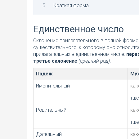
Краткая форма
Единственное число
Склонение прилагательного в полной форме 
существительного, к которому оно относитс
прилагательных в единственном числе:
перв
третье склонение
(средний род)
.
Падеж
Му
Именительный
как
тще
Родительный
как
тще
Дательный
как