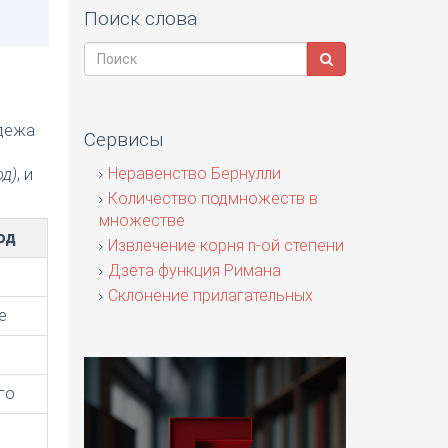
Поиск слова
адежа
Сервисы
я
Неравенство Бернулли
од)
, и
Количество подмножеств в
множестве
од
Извлечение корня n-ой степени
Дзета функция Римана
Склонение прилагательных
е
го