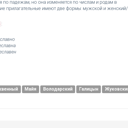
я по падежам, но она изменяется по числам и родам в
ткие прилагательные имеют две формы: мужской и женский/
:
»
славно
еславна
еславен
квенный
Майя
Володарский
Галицын
Жуковски