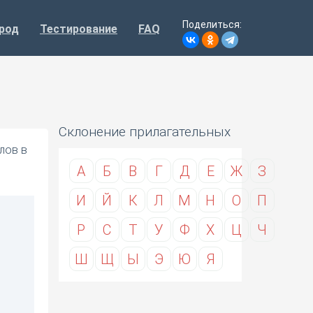
Поделиться:
род
Тестирование
FAQ
Склонение прилагательных
лов в
А
Б
В
Г
Д
Е
Ж
З
И
Й
К
Л
М
Н
О
П
Р
С
Т
У
Ф
Х
Ц
Ч
Ш
Щ
Ы
Э
Ю
Я