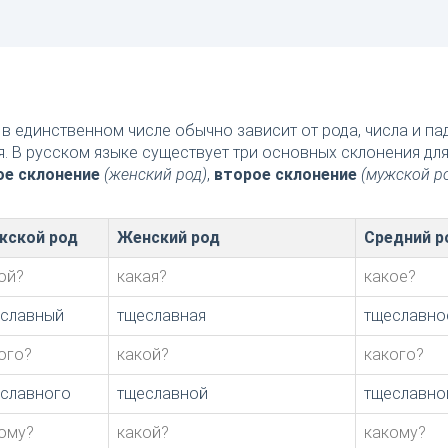
в единственном числе обычно зависит от рода, числа и п
я. В русском языке существует три основных склонения дл
ое склонение
(женский род)
,
второе склонение
(мужской р
жской род
Женский род
Средний р
ой?
какая?
какое?
славный
тщеславная
тщеславно
ого?
какой?
какого?
славного
тщеславной
тщеславно
ому?
какой?
какому?