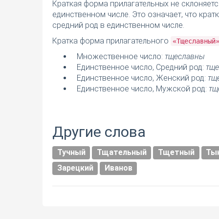
Краткая форма прилагательных не склоняетс
единственном числе. Это означает, что кра
средний род в единственном числе.
Кратка форма прилагательного
«Тщеславный
Множественное число:
тщеславны
Единственное число, Средний род:
тще
Единственное число, Женский род:
тщ
Единственное число, Мужской род:
тщ
Другие слова
Тучный
Тщательный
Тщетный
Ты
Зарецкий
Иванов