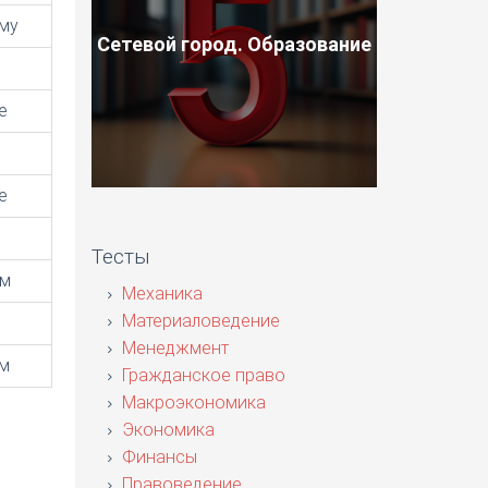
му
Сетевой город. Образование
е
е
Тесты
ым
Механика
Материаловедение
Менеджмент
м
Гражданское право
Макроэкономика
Экономика
Финансы
Правоведение