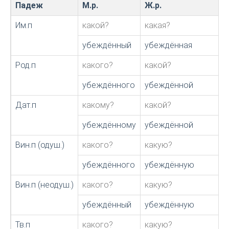
Падеж
М.р.
Ж.р.
Им.п
какой?
какая?
убеждённый
убеждённая
Род.п
какого?
какой?
убеждённого
убеждённой
Дат.п
какому?
какой?
убеждённому
убеждённой
Вин.п (одуш.)
какого?
какую?
убеждённого
убеждённую
Вин.п (неодуш.)
какого?
какую?
убеждённый
убеждённую
Тв.п
какого?
какую?