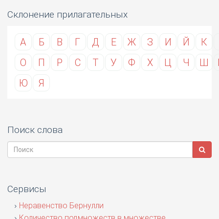
Склонение прилагательных
А
Б
В
Г
Д
Е
Ж
З
И
Й
К
О
П
Р
С
Т
У
Ф
Х
Ц
Ч
Ш
Ю
Я
Поиск слова
Сервисы
Неравенство Бернулли
Количество подмножеств в множестве