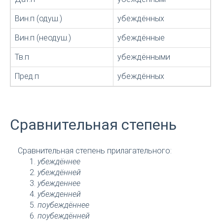
Вин.п (одуш.)
убеждённых
Вин.п (неодуш.)
убеждённые
Тв.п
убеждёнными
Пред.п
убеждённых
Сравнительная степень
Сравнительная степень прилагательного:
убеждённее
убеждённей
убежденнее
убежденней
поубеждённее
поубеждённей