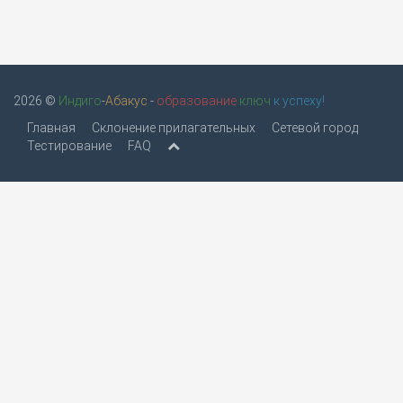
2026 ©
Индиго
-
Абакус
-
образование
ключ
к успеху!
Главная
Склонение прилагательных
Сетевой город
Тестирование
FAQ