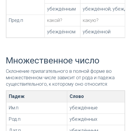
убеждённым
убеждённой, убеждё
Пред.п
какой?
какую?
убеждённом
убеждённой
Множественное число
Склонение прилагательного в полной форме во
множественном числе зависит от рода и падежа
существительного, к которому оно относится:
Падеж
Слово
Им.п
убеждённые
Род.п
убеждённых
Дат.п
убеждённым