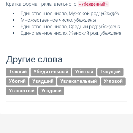
Кратка форма прилагательного
:
«Убежденный»
Единственное число, Мужской род:
убеждён
Множественное число:
убеждены
Единственное число, Средний род:
убеждено
Единственное число, Женский род:
убеждена
Другие слова
Тяжкий
Убедительный
Убитый
Тянущий
Убогий
Увядший
Увлекательный
Угловой
Угловатый
Угодный