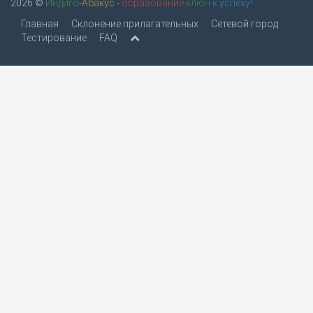
2026 ©
Индиго
-
Абакус
-
образование
ключ
к успеху!
Главная
Склонение прилагательных
Сетевой город
Тестирование
FAQ