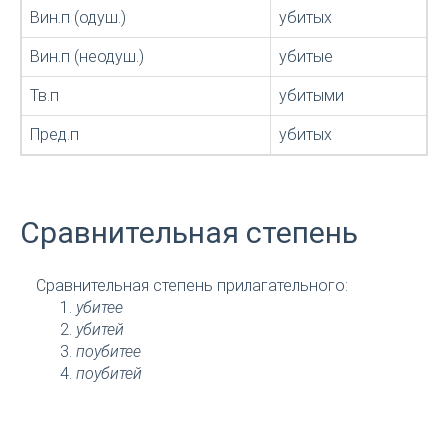
Вин.п (одуш.)
убитых
Вин.п (неодуш.)
убитые
Тв.п
убитыми
Пред.п
убитых
Сравнительная степень
Сравнительная степень прилагательного:
убитее
убитей
поубитее
поубитей