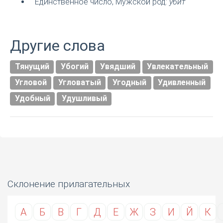
Единственное число, Мужской род:
убит
Другие слова
Тянущий
Убогий
Увядший
Увлекательный
Угловой
Угловатый
Угодный
Удивленный
Удобный
Удушливый
Склонение прилагательных
А
Б
В
Г
Д
Е
Ж
З
И
Й
К