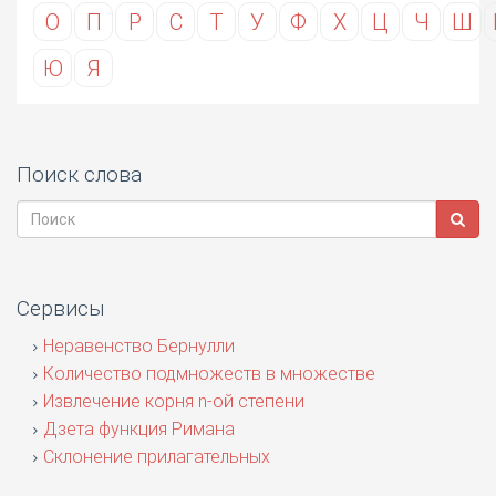
О
П
Р
С
Т
У
Ф
Х
Ц
Ч
Ш
Ю
Я
Поиск слова
Сервисы
Неравенство Бернулли
Количество подмножеств в множестве
Извлечение корня n-ой степени
Дзета функция Римана
Склонение прилагательных