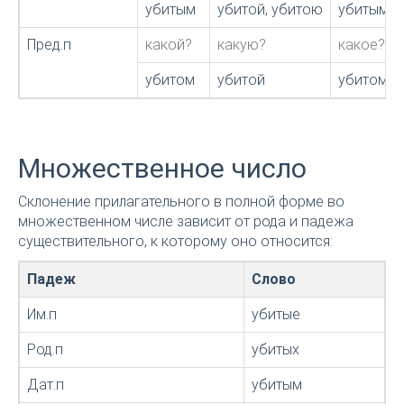
убитым
убитой, убитою
убитым
Пред.п
какой?
какую?
какое?
убитом
убитой
убитом
Множественное число
Склонение прилагательного в полной форме во
множественном числе зависит от рода и падежа
существительного, к которому оно относится:
Падеж
Слово
Им.п
убитые
Род.п
убитых
Дат.п
убитым