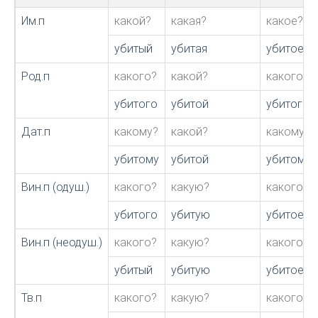
Им.п
какой?
какая?
какое?
убитый
убитая
убитое
Род.п
какого?
какой?
какого?
убитого
убитой
убитого
Дат.п
какому?
какой?
какому?
убитому
убитой
убитому
Вин.п (одуш.)
какого?
какую?
какого?
убитого
убитую
убитое
Вин.п (неодуш.)
какого?
какую?
какого?
убитый
убитую
убитое
Тв.п
какого?
какую?
какого?