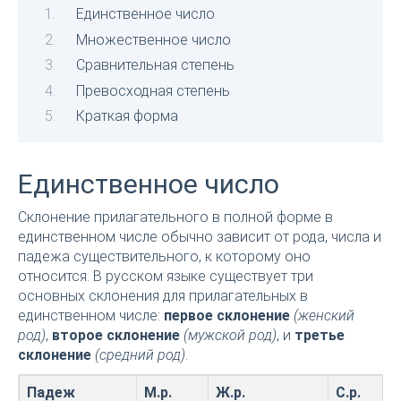
Единственное число
Множественное число
Сравнительная степень
Превосходная степень
Краткая форма
Единственное число
Склонение прилагательного в полной форме в
единственном числе обычно зависит от рода, числа и
падежа существительного, к которому оно
относится. В русском языке существует три
основных склонения для прилагательных в
единственном числе:
первое склонение
(женский
род)
,
второе склонение
(мужской род)
, и
третье
склонение
(средний род)
.
Падеж
М.р.
Ж.р.
С.р.