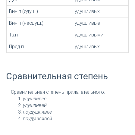
Вин.п (одуш.)
удушливых
Вин.п (неодуш.)
удушливые
Тв.п
удушливыми
Пред.п
удушливых
Сравнительная степень
Сравнительная степень прилагательного:
удушливее
удушливей
поудушливее
поудушливей