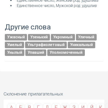
Единственное число, Женский род:
удушлива
Единственное число, Мужской род:
удушлив
Другие слова
Ужасный
Узенький
Укромный
Уличный
Умелый
Ультрафиолетовый
Уникальный
Унылый
Упавший
Уполномоченный
Склонение прилагательных
А
Б
В
Г
Д
Е
Ж
З
И
Й
К