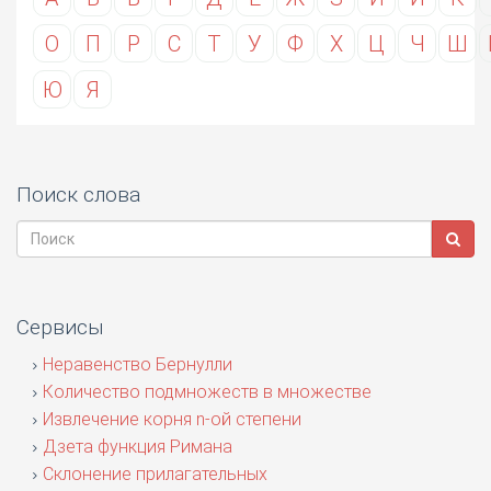
О
П
Р
С
Т
У
Ф
Х
Ц
Ч
Ш
Ю
Я
Поиск слова
Сервисы
Неравенство Бернулли
Количество подмножеств в множестве
Извлечение корня n-ой степени
Дзета функция Римана
Склонение прилагательных