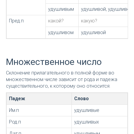
удушливым
удушливой, удушливою
Пред.п
какой?
какую?
удушливом
удушливой
Множественное число
Склонение прилагательного в полной форме во
множественном числе зависит от рода и падежа
существительного, к которому оно относится:
Падеж
Слово
Им.п
удушливые
Род.п
удушливых
Дат.п
удушливым