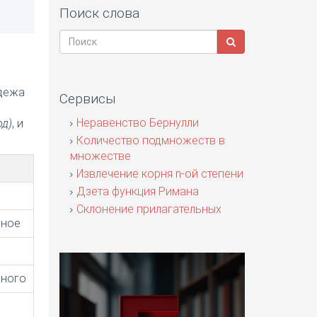
Поиск слова
адежа
Сервисы
я
Неравенство Бернулли
од)
, и
Количество подмножеств в
множестве
Извлечение корня n-ой степени
Дзета функция Римана
Склонение прилагательных
нное
нного