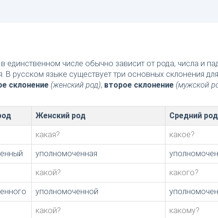
в единственном числе обычно зависит от рода, числа и п
я. В русском языке существует три основных склонения дл
ое склонение
(женский род)
,
второе склонение
(мужской р
род
Женский род
Средний род
какая?
какое?
ченный
уполномоченная
уполномоче
какой?
какого?
енного
уполномоченной
уполномоче
какой?
какому?