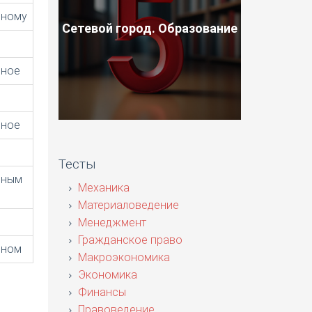
нному
Сетевой город. Образование
нное
нное
Тесты
нным
Механика
Материаловедение
Менеджмент
Гражданское право
нном
Макроэкономика
Экономика
Финансы
Правоведение