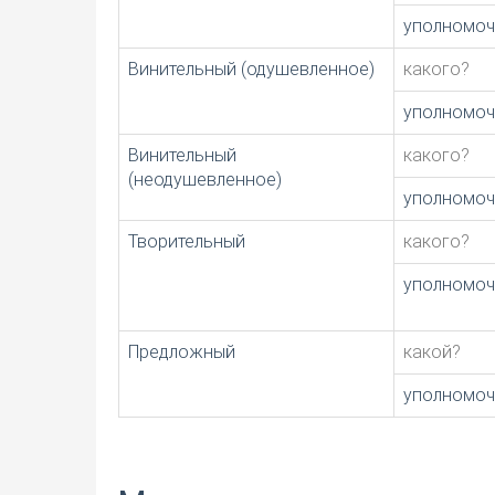
уполномо
Винительный (одушевленное)
какого?
уполномоч
Винительный
какого?
(неодушевленное)
уполномо
Творительный
какого?
уполномо
Предложный
какой?
уполномо