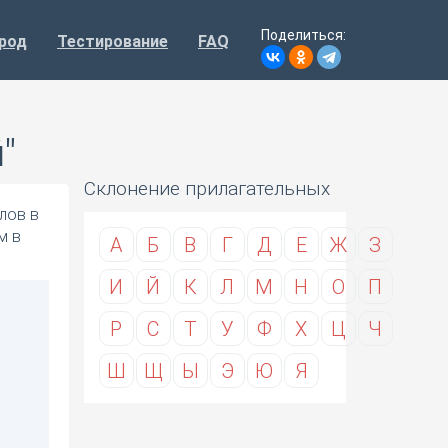
Поделиться:
род
Тестирование
FAQ
"
Склонение прилагательных
лов в
м в
А
Б
В
Г
Д
Е
Ж
З
И
Й
К
Л
М
Н
О
П
Р
С
Т
У
Ф
Х
Ц
Ч
Ш
Щ
Ы
Э
Ю
Я