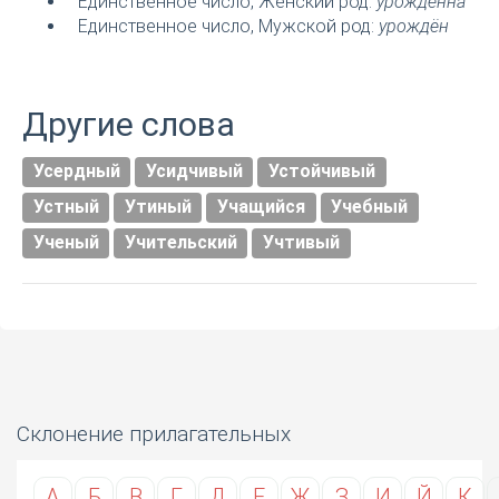
Единственное число, Женский род:
урождённа
Единственное число, Мужской род:
урождён
Другие слова
Усердный
Усидчивый
Устойчивый
Устный
Утиный
Учащийся
Учебный
Ученый
Учительский
Учтивый
Склонение прилагательных
А
Б
В
Г
Д
Е
Ж
З
И
Й
К