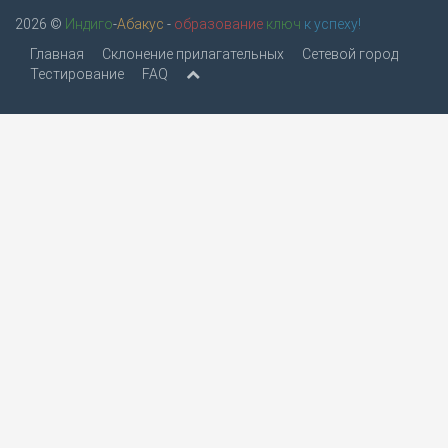
2026 ©
Индиго
-
Абакус
-
образование
ключ
к успеху!
Главная
Склонение прилагательных
Сетевой город
Тестирование
FAQ