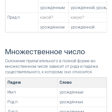
урождённым
урождённой, урождё
Пред.п
какой?
какую?
урождённом
урождённой
Множественное число
Склонение прилагательного в полной форме во
множественном числе зависит от рода и падежа
существительного, к которому оно относится:
Падеж
Слово
Им.п
урождённые
Род.п
урождённых
Дат.п
урождённым