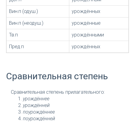
Вин.п (одуш.)
урождённых
Вин.п (неодуш.)
урождённые
Тв.п
урождёнными
Пред.п
урождённых
Сравнительная степень
Сравнительная степень прилагательного:
урождённее
урождённей
поурождённее
поурождённей