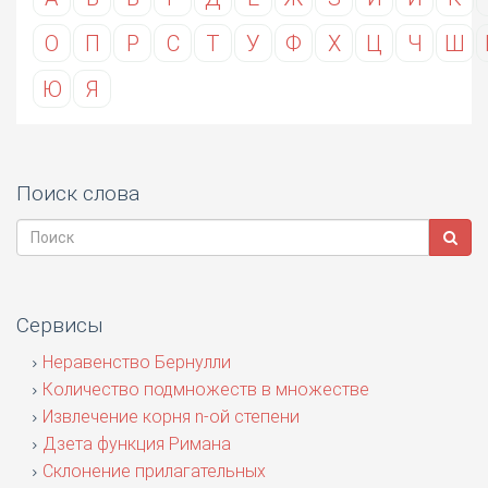
О
П
Р
С
Т
У
Ф
Х
Ц
Ч
Ш
Ю
Я
Поиск слова
Сервисы
Неравенство Бернулли
Количество подмножеств в множестве
Извлечение корня n-ой степени
Дзета функция Римана
Склонение прилагательных