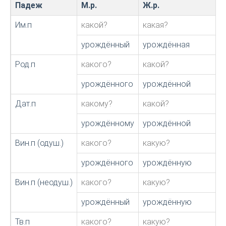
Падеж
М.р.
Ж.р.
Им.п
какой?
какая?
урождённый
урождённая
Род.п
какого?
какой?
урождённого
урождённой
Дат.п
какому?
какой?
урождённому
урождённой
Вин.п (одуш.)
какого?
какую?
урождённого
урождённую
Вин.п (неодуш.)
какого?
какую?
урождённый
урождённую
Тв.п
какого?
какую?