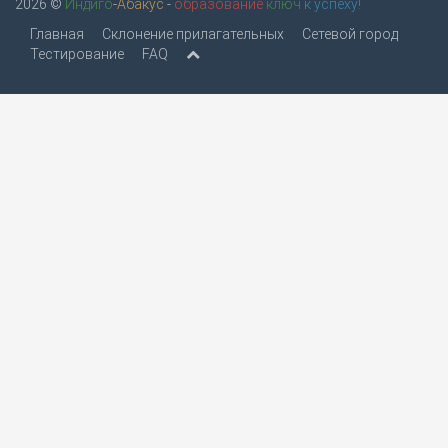
2026 ©
Индиго
-
Абакус
-
образование
ключ
к успеху!
Главная
Склонение прилагательных
Сетевой город
Тестирование
FAQ