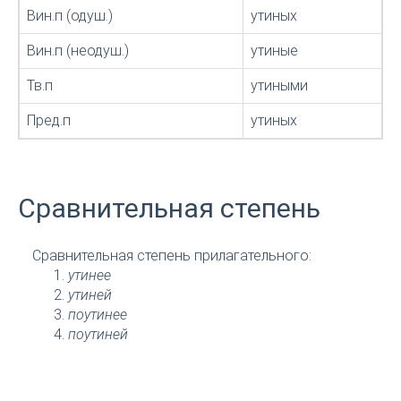
Вин.п (одуш.)
утиных
Вин.п (неодуш.)
утиные
Тв.п
утиными
Пред.п
утиных
Сравнительная степень
Сравнительная степень прилагательного:
утинее
утиней
поутинее
поутиней