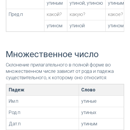
утиным
утиной, утиною
утиным
Пред.п
какой?
какую?
какое?
утином
утиной
утином
Множественное число
Склонение прилагательного в полной форме во
множественном числе зависит от рода и падежа
существительного, к которому оно относится:
Падеж
Слово
Им.п
утиные
Род.п
утиных
Дат.п
утиным