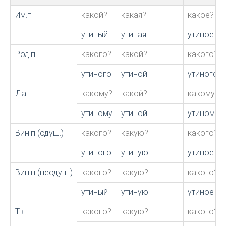
Им.п
какой?
какая?
какое?
утиный
утиная
утиное
Род.п
какого?
какой?
какого?
утиного
утиной
утиного
Дат.п
какому?
какой?
какому?
утиному
утиной
утиному
Вин.п (одуш.)
какого?
какую?
какого?
утиного
утиную
утиное
Вин.п (неодуш.)
какого?
какую?
какого?
утиный
утиную
утиное
Тв.п
какого?
какую?
какого?