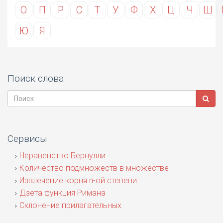
О
П
Р
С
Т
У
Ф
Х
Ц
Ч
Ш
Ю
Я
Поиск слова
Сервисы
Неравенство Бернулли
Количество подмножеств в множестве
Извлечение корня n-ой степени
Дзета функция Римана
Склонение прилагательных