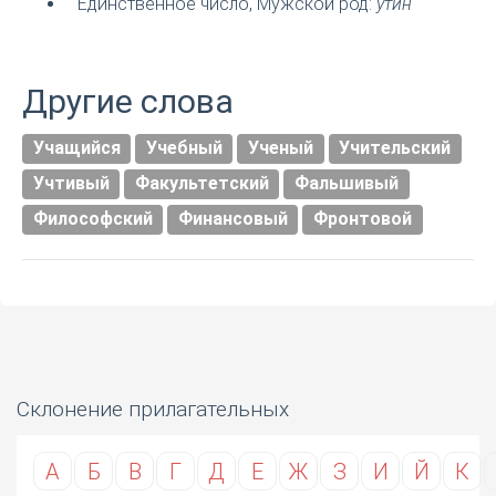
Единственное число, Мужской род:
утин
Другие слова
Учащийся
Учебный
Ученый
Учительский
Учтивый
Факультетский
Фальшивый
Философский
Финансовый
Фронтовой
Склонение прилагательных
А
Б
В
Г
Д
Е
Ж
З
И
Й
К