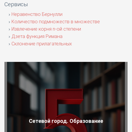
Сервисы
Неравенство Бернулли
Количество подмножеств в множестве
Извлечение корня n-ой степени
Дзета функция Римана
Склонение прилагательных
Сетевой город. Образование