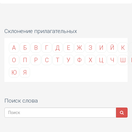
Склонение прилагательных
А
Б
В
Г
Д
Е
Ж
З
И
Й
К
О
П
Р
С
Т
У
Ф
Х
Ц
Ч
Ш
Ю
Я
Поиск слова