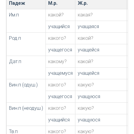
Падеж
М.р.
Ж.р.
С.
Им.п
какой?
какая?
к
учащийся
учащаяся
у
Род.п
какого?
какой?
к
учащегося
учащейся
у
Дат.п
какому?
какой?
к
учащемуся
учащейся
у
Вин.п (одуш.)
какого?
какую?
к
учащегося
учащуюся
у
Вин.п (неодуш.)
какого?
какую?
к
учащийся
учащуюся
у
Тв.п
какого?
какую?
к