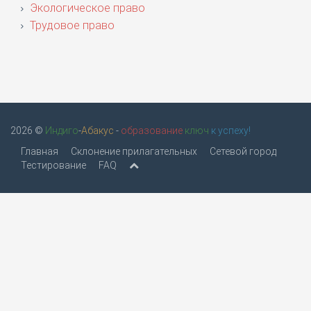
Экологическое право
Трудовое право
2026 ©
Индиго
-
Абакус
-
образование
ключ
к успеху!
Главная
Склонение прилагательных
Сетевой город
Тестирование
FAQ