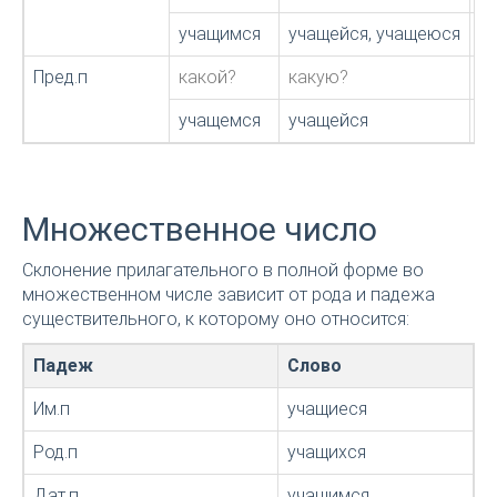
учащимся
учащейся, учащеюся
у
Пред.п
какой?
какую?
к
учащемся
учащейся
у
Множественное число
Склонение прилагательного в полной форме во
множественном числе зависит от рода и падежа
существительного, к которому оно относится:
Падеж
Слово
Им.п
учащиеся
Род.п
учащихся
Дат.п
учащимся