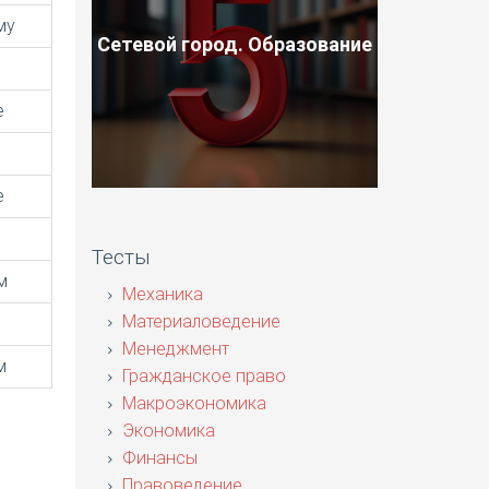
му
Сетевой город. Образование
е
е
Тесты
м
Механика
Материаловедение
Менеджмент
м
Гражданское право
Макроэкономика
Экономика
Финансы
Правоведение