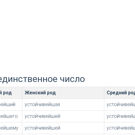
единственное число
й род
Женский род
Средний ро
вейший
устойчивейшая
устойчивей
вейшего
устойчивейшей
устойчивей
вейшему
устойчивейшей
устойчивей