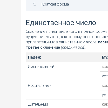
Краткая форма
Единственное число
Склонение прилагательного в полной форме 
существительного, к которому оно относитс
прилагательных в единственном числе:
перв
третье склонение
(средний род)
.
Падеж
Му
Именительный
ка
ус
Родительный
ка
ус
Дательный
ка