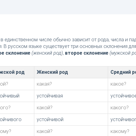
в единственном числе обычно зависит от рода, числа и п
я. В русском языке существует три основных склонения дл
ое склонение
(женский род)
,
второе склонение
(мужской р
жской род
Женский род
Средний р
кой?
какая?
какое?
тойчивый
устойчивая
устойчиво
кого?
какой?
какого?
тойчивого
устойчивой
устойчиво
кому?
какой?
какому?