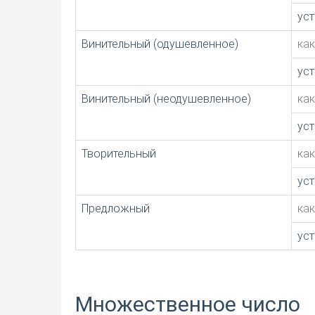
ус
Винительный (одушевленное)
ка
ус
Винительный (неодушевленное)
ка
ус
Творительный
ка
ус
Предложный
ка
ус
Множественное число