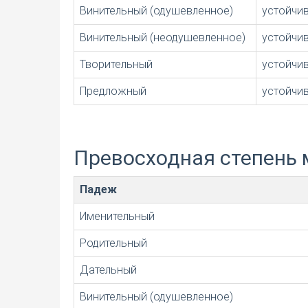
Винительный (одушевленное)
устойчи
Винительный (неодушевленное)
устойчи
Творительный
устойчи
Предложный
устойчи
Превосходная степень 
Падеж
Именительный
Родительный
Дательный
Винительный (одушевленное)