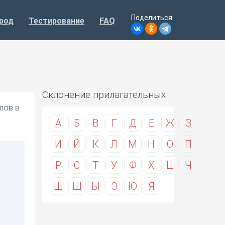
Поделиться:
род
Тестирование
FAQ
Склонение прилагательных
лов в
А
Б
В
Г
Д
Е
Ж
З
И
Й
К
Л
М
Н
О
П
Р
С
Т
У
Ф
Х
Ц
Ч
Ш
Щ
Ы
Э
Ю
Я