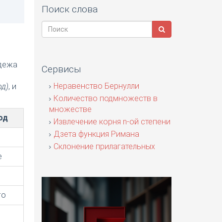
Поиск слова
адежа
Сервисы
я
Неравенство Бернулли
од)
, и
Количество подмножеств в
множестве
од
Извлечение корня n-ой степени
Дзета функция Римана
Склонение прилагательных
е
го