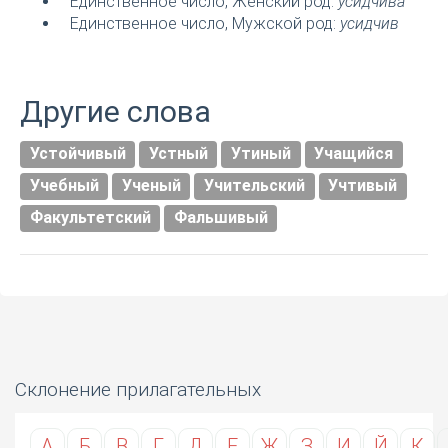
Единственное число, Женский род:
усидчива
Единственное число, Мужской род:
усидчив
Другие слова
Устойчивый
Устный
Утиный
Учащийся
Учебный
Ученый
Учительский
Учтивый
Факультетский
Фальшивый
Склонение прилагательных
А
Б
В
Г
Д
Е
Ж
З
И
Й
К