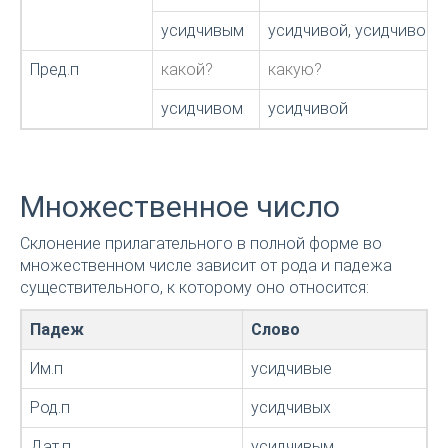
усидчивым
усидчивой, усидчивою
Пред.п
какой?
какую?
усидчивом
усидчивой
Множественное число
Склонение прилагательного в полной форме во
множественном числе зависит от рода и падежа
существительного, к которому оно относится:
Падеж
Слово
Им.п
усидчивые
Род.п
усидчивых
Дат.п
усидчивым