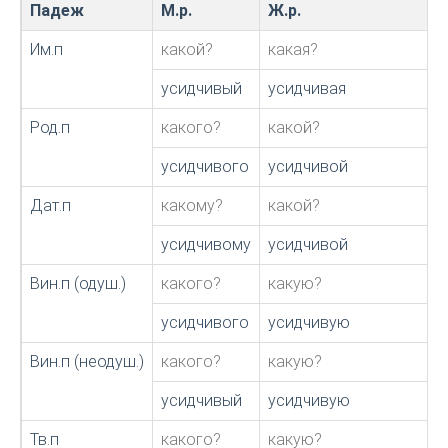
Падеж
М.р.
Ж.р.
Им.п
какой?
какая?
усидчивый
усидчивая
Род.п
какого?
какой?
усидчивого
усидчивой
Дат.п
какому?
какой?
усидчивому
усидчивой
Вин.п (одуш.)
какого?
какую?
усидчивого
усидчивую
Вин.п (неодуш.)
какого?
какую?
усидчивый
усидчивую
Тв.п
какого?
какую?