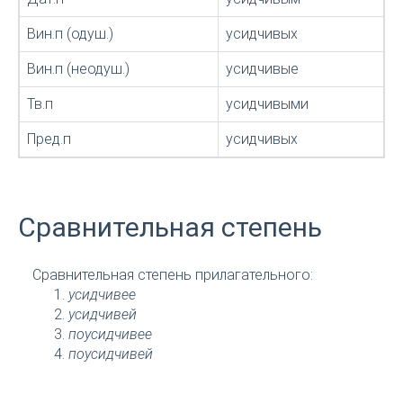
Вин.п (одуш.)
усидчивых
Вин.п (неодуш.)
усидчивые
Тв.п
усидчивыми
Пред.п
усидчивых
Сравнительная степень
Сравнительная степень прилагательного:
усидчивее
усидчивей
поусидчивее
поусидчивей