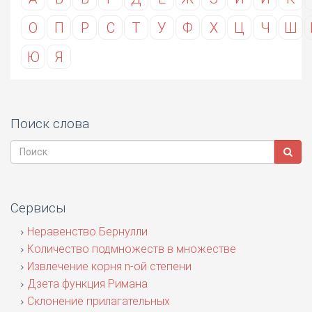
О
П
Р
С
Т
У
Ф
Х
Ц
Ч
Ш
Ю
Я
Поиск слова
Сервисы
Неравенство Бернулли
Количество подмножеств в множестве
Извлечение корня n-ой степени
Дзета функция Римана
Склонение прилагательных