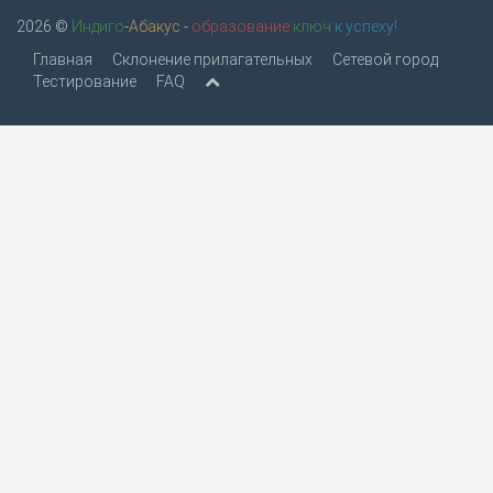
2026 ©
Индиго
-
Абакус
-
образование
ключ
к успеху!
Главная
Склонение прилагательных
Сетевой город
Тестирование
FAQ