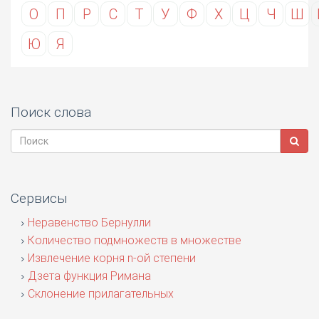
О
П
Р
С
Т
У
Ф
Х
Ц
Ч
Ш
Ю
Я
Поиск слова
Сервисы
Неравенство Бернулли
Количество подмножеств в множестве
Извлечение корня n-ой степени
Дзета функция Римана
Склонение прилагательных