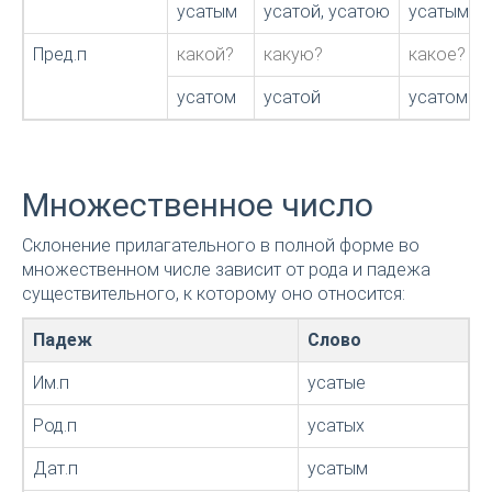
усатым
усатой, усатою
усатым
Пред.п
какой?
какую?
какое?
усатом
усатой
усатом
Множественное число
Склонение прилагательного в полной форме во
множественном числе зависит от рода и падежа
существительного, к которому оно относится:
Падеж
Слово
Им.п
усатые
Род.п
усатых
Дат.п
усатым