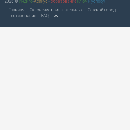
2026 ©
Индиго
-
Абакус
-
образование
ключ
к успеху!
Главная
Склонение прилагательных
Сетевой город
Тестирование
FAQ