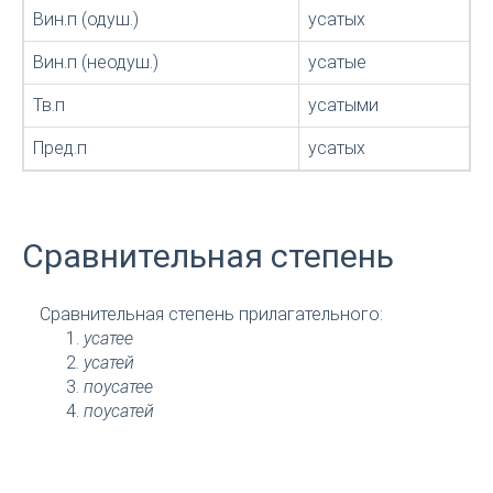
Вин.п (одуш.)
усатых
Вин.п (неодуш.)
усатые
Тв.п
усатыми
Пред.п
усатых
Сравнительная степень
Сравнительная степень прилагательного:
усатее
усатей
поусатее
поусатей