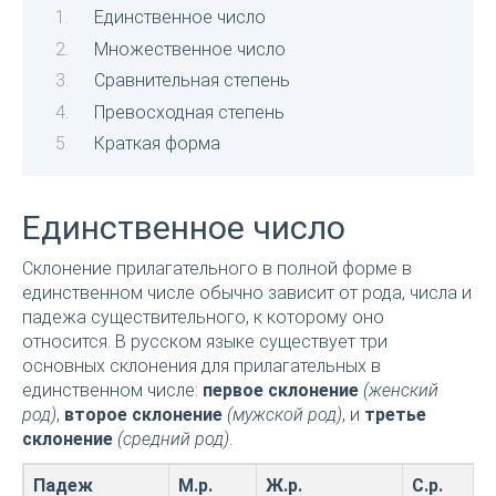
Единственное число
Множественное число
Сравнительная степень
Превосходная степень
Краткая форма
Единственное число
Склонение прилагательного в полной форме в
единственном числе обычно зависит от рода, числа и
падежа существительного, к которому оно
относится. В русском языке существует три
основных склонения для прилагательных в
единственном числе:
первое склонение
(женский
род)
,
второе склонение
(мужской род)
, и
третье
склонение
(средний род)
.
Падеж
М.р.
Ж.р.
С.р.