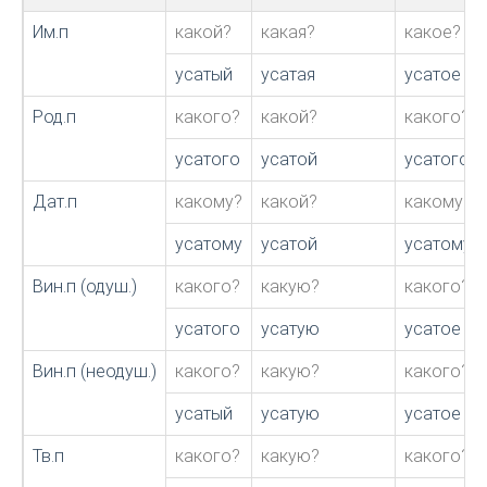
Им.п
какой?
какая?
какое?
усатый
усатая
усатое
Род.п
какого?
какой?
какого?
усатого
усатой
усатого
Дат.п
какому?
какой?
какому?
усатому
усатой
усатому
Вин.п (одуш.)
какого?
какую?
какого?
усатого
усатую
усатое
Вин.п (неодуш.)
какого?
какую?
какого?
усатый
усатую
усатое
Тв.п
какого?
какую?
какого?