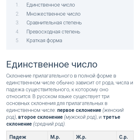
Единственное число
Множественное число
Сравнительная степень
Превосходная степень
Краткая форма
Единственное число
Склонение прилагательного в полной форме в
единственном числе обычно зависит от рода, числа и
падежа существительного, к которому оно
относится. В русском языке существует три
основных склонения для прилагательных в
единственном числе:
первое склонение
(женский
род)
,
второе склонение
(мужской род)
, и
третье
склонение
(средний род)
.
Падеж
М.р.
Ж.р.
С.р.