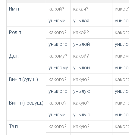
Им.п
какой?
какая?
какое?
унылый
унылая
унылое
Род.п
какого?
какой?
какого?
унылого
унылой
унылого
Дат.п
какому?
какой?
какому?
унылому
унылой
унылому
Вин.п (одуш.)
какого?
какую?
какого?
унылого
унылую
унылое
Вин.п (неодуш.)
какого?
какую?
какого?
унылый
унылую
унылое
Тв.п
какого?
какую?
какого?