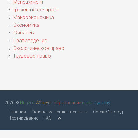
Менеджмент
Гражданское право
Макроэкономика
Экономика
Финансы
Правоведение
Экологическое право
Трудовое право
2026 ©
Индиго
-
Абакус
-
образование
ключ
к успеху!
Главная
Склонение прилагательных
Сетевой город
Тестирование
FAQ