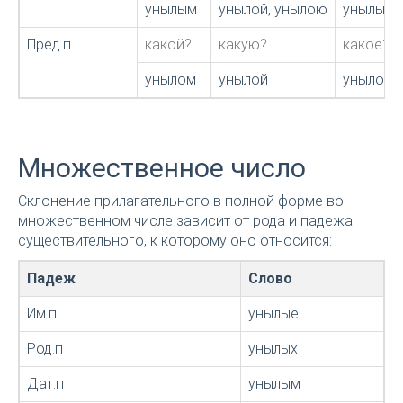
унылым
унылой, унылою
унылым
Пред.п
какой?
какую?
какое?
унылом
унылой
унылом
Множественное число
Склонение прилагательного в полной форме во
множественном числе зависит от рода и падежа
существительного, к которому оно относится:
Падеж
Слово
Им.п
унылые
Род.п
унылых
Дат.п
унылым