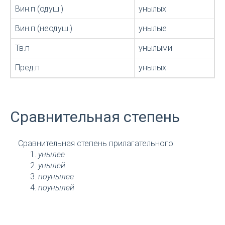
Вин.п (одуш.)
унылых
Вин.п (неодуш.)
унылые
Тв.п
унылыми
Пред.п
унылых
Сравнительная степень
Сравнительная степень прилагательного:
унылее
унылей
поунылее
поунылей