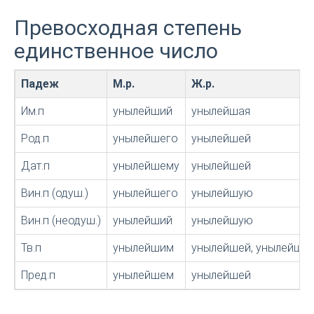
Превосходная степень
единственное число
Падеж
М.р.
Ж.р.
Им.п
унылейший
унылейшая
Род.п
унылейшего
унылейшей
Дат.п
унылейшему
унылейшей
Вин.п (одуш.)
унылейшего
унылейшую
Вин.п (неодуш.)
унылейший
унылейшую
Тв.п
унылейшим
унылейшей, унылейше
Пред.п
унылейшем
унылейшей