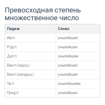
Превосходная степень
множественное число
Падеж
Слово
Им.п
унылейшие
Род.п
унылейших
Дат.п
унылейшим
Вин.п (одуш.)
унылейших
Вин.п (неодуш.)
унылейшие
Тв.п
унылейшими
Пред.п
унылейших