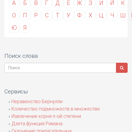
А
Б
В
Г
Д
Е
Ж
З
И
Й
К
О
П
Р
С
Т
У
Ф
Х
Ц
Ч
Ш
Ю
Я
Поиск слова
Сервисы
Неравенство Бернулли
Количество подмножеств в множестве
Извлечение корня n-ой степени
Дзета функция Римана
Склонение прилагательных