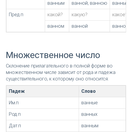
ванным
ванной, ванною
ванным
Пред.п
какой?
какую?
какое?
ванном
ванной
ванном
Множественное число
Склонение прилагательного в полной форме во
множественном числе зависит от рода и падежа
существительного, к которому оно относится:
Падеж
Слово
Им.п
ванные
Род.п
ванных
Дат.п
ванным