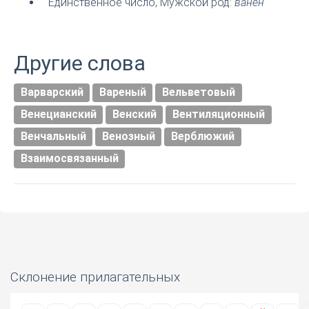
Единственное число, Мужской род:
ванен
Другие слова
Варварский
Вареный
Вельветовый
Венецианский
Венский
Вентиляционный
Венчальный
Венозный
Верблюжий
Взаимосвязанный
Склонение прилагательных