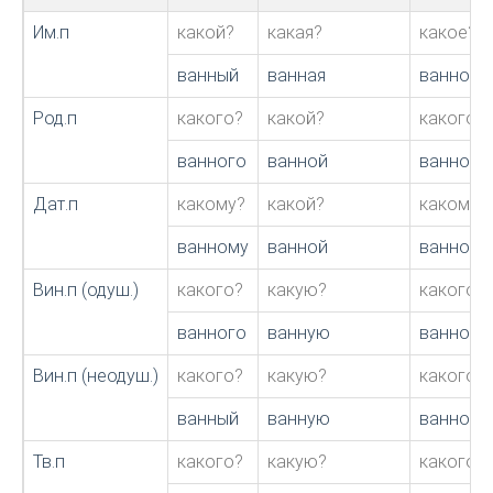
Им.п
какой?
какая?
какое?
ванный
ванная
ванное
Род.п
какого?
какой?
какого?
ванного
ванной
ванного
Дат.п
какому?
какой?
какому?
ванному
ванной
ванному
Вин.п (одуш.)
какого?
какую?
какого?
ванного
ванную
ванное
Вин.п (неодуш.)
какого?
какую?
какого?
ванный
ванную
ванное
Тв.п
какого?
какую?
какого?