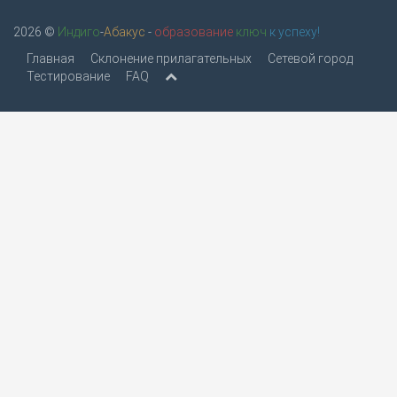
2026 ©
Индиго
-
Абакус
-
образование
ключ
к успеху!
Главная
Склонение прилагательных
Сетевой город
Тестирование
FAQ