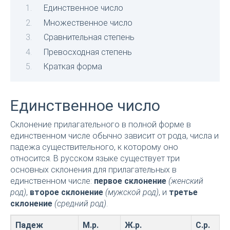
Единственное число
Множественное число
Сравнительная степень
Превосходная степень
Краткая форма
Единственное число
Склонение прилагательного в полной форме в
единственном числе обычно зависит от рода, числа и
падежа существительного, к которому оно
относится. В русском языке существует три
основных склонения для прилагательных в
единственном числе:
первое склонение
(женский
род)
,
второе склонение
(мужской род)
, и
третье
склонение
(средний род)
.
Падеж
М.р.
Ж.р.
С.р.