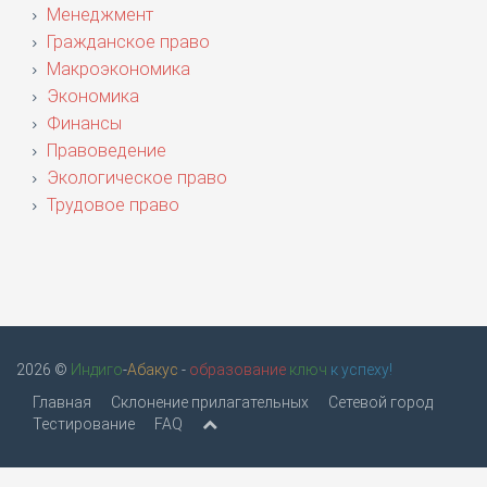
Менеджмент
Гражданское право
Макроэкономика
Экономика
Финансы
Правоведение
Экологическое право
Трудовое право
2026 ©
Индиго
-
Абакус
-
образование
ключ
к успеху!
Главная
Склонение прилагательных
Сетевой город
Тестирование
FAQ