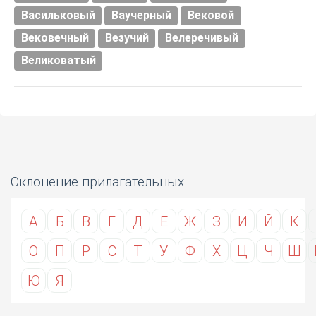
Васильковый
Ваучерный
Вековой
Вековечный
Везучий
Велеречивый
Великоватый
Склонение прилагательных
А
Б
В
Г
Д
Е
Ж
З
И
Й
К
О
П
Р
С
Т
У
Ф
Х
Ц
Ч
Ш
Ю
Я