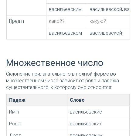
васильевским
васильевской, вас
Пред.п
какой?
какую?
васильевском
васильевской
Множественное число
Склонение прилагательного в полной форме во
множественном числе зависит от рода и падежа
существительного, к которому оно относится:
Падеж
Слово
Им.п
васильевские
Род.п
васильевских
Дат.п
васильевским