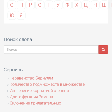
О
П
Р
С
Т
У
Ф
Х
Ц
Ч
Ш
Ю
Я
Поиск слова
Сервисы
Неравенство Бернулли
Количество подмножеств в множестве
Извлечение корня n-ой степени
Дзета функция Римана
Склонение прилагательных