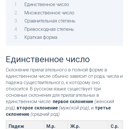
Единственное число
Множественное число
Сравнительная степень
Превосходная степень
Краткая форма
Единственное число
Склонение прилагательного в полной форме в
единственном числе обычно зависит от рода, числа и
падежа существительного, к которому оно
относится. В русском языке существует три
основных склонения для прилагательных в
единственном числе:
первое склонение
(женский
род)
,
второе склонение
(мужской род)
, и
третье
склонение
(средний род)
.
Падеж
М.р.
Ж.р.
С.р.