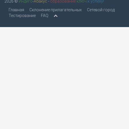
2026 ©
Индиго
-
Абакус
-
образование
ключ
к успеху!
Главная
Склонение прилагательных
Сетевой город
Тестирование
FAQ