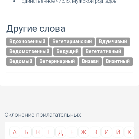
Единственное число, Мужской род:
вдов
Другие слова
Вдохновенный
Вегетарианский
Вдумчивый
Ведомственный
Ведущий
Вегетативный
Ведомый
Ветеринарный
Визави
Визитный
Склонение прилагательных
А
Б
В
Г
Д
Е
Ж
З
И
Й
К