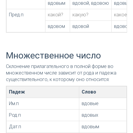
вдовым
вдовой, вдовою
вдовым
Пред.п
какой?
какую?
какое?
вдовом
вдовой
вдовом
Множественное число
Склонение прилагательного в полной форме во
множественном числе зависит от рода и падежа
существительного, к которому оно относится:
Падеж
Слово
Им.п
вдовые
Род.п
вдовых
Дат.п
вдовым