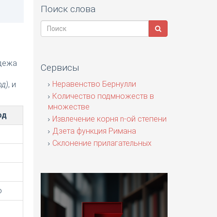
Поиск слова
адежа
Сервисы
я
Неравенство Бернулли
од)
, и
Количество подмножеств в
множестве
од
Извлечение корня n-ой степени
Дзета функция Римана
Склонение прилагательных
о