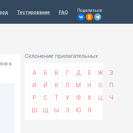
Поделиться:
род
Тестирование
FAQ
Склонение прилагательных
лов в
А
Б
В
Г
Д
Е
Ж
З
И
Й
К
Л
М
Н
О
П
Р
С
Т
У
Ф
Х
Ц
Ч
Ш
Щ
Ы
Э
Ю
Я