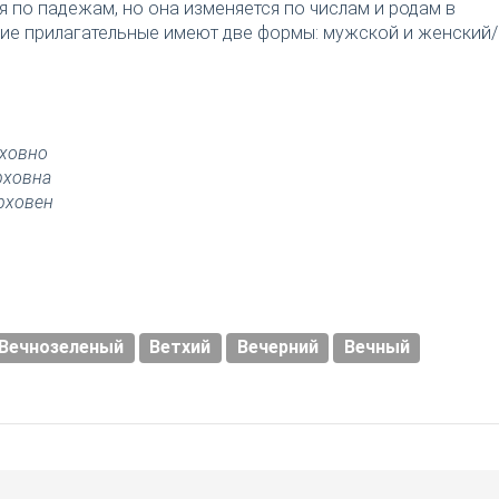
я по падежам, но она изменяется по числам и родам в
ткие прилагательные имеют две формы: мужской и женский/
ховно
рховна
рховен
Вечнозеленый
Ветхий
Вечерний
Вечный