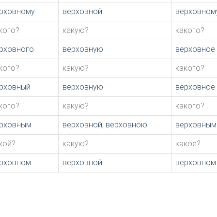
рховному
верховной
верховном
кого?
какую?
какого?
рховного
верховную
верховное
кого?
какую?
какого?
рховный
верховную
верховное
кого?
какую?
какого?
рховным
верховной, верховною
верховным
кой?
какую?
какое?
рховном
верховной
верховном