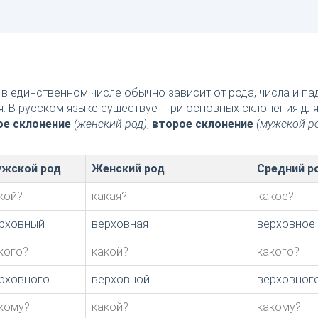
в единственном числе обычно зависит от рода, числа и п
я. В русском языке существует три основных склонения дл
ое склонение
(женский род)
,
второе склонение
(мужской р
жской род
Женский род
Средний р
кой?
какая?
какое?
рховный
верховная
верховное
кого?
какой?
какого?
рховного
верховной
верховног
кому?
какой?
какому?