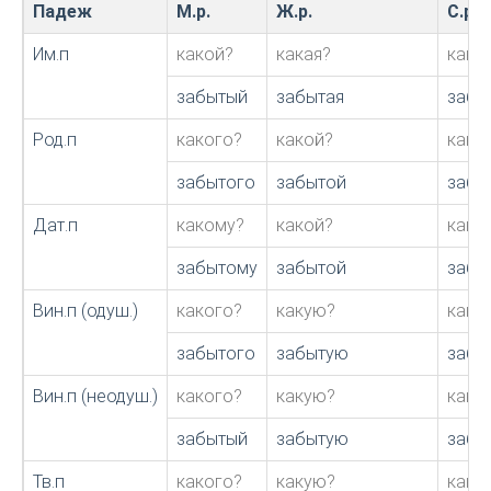
Падеж
М.р.
Ж.р.
С.р.
Им.п
какой?
какая?
како
забытый
забытая
забы
Род.п
какого?
какой?
како
забытого
забытой
забы
Дат.п
какому?
какой?
како
забытому
забытой
забы
Вин.п (одуш.)
какого?
какую?
како
забытого
забытую
забы
Вин.п (неодуш.)
какого?
какую?
како
забытый
забытую
забы
Тв.п
какого?
какую?
како