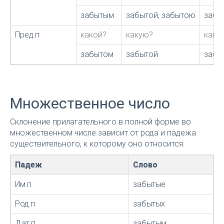
забытым
забытой, забытою
забы
Пред.п
какой?
какую?
како
забытом
забытой
забы
Множественное число
Склонение прилагательного в полной форме во
множественном числе зависит от рода и падежа
существительного, к которому оно относится:
Падеж
Слово
Им.п
забытые
Род.п
забытых
Дат.п
забытым