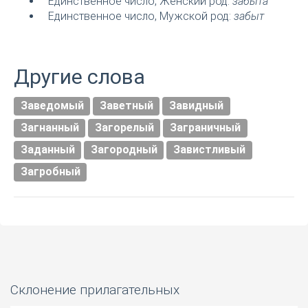
Единственное число, Женский род:
забыта
Единственное число, Мужской род:
забыт
Другие слова
Заведомый
Заветный
Завидный
Загнанный
Загорелый
Заграничный
Заданный
Загородный
Завистливый
Загробный
Склонение прилагательных