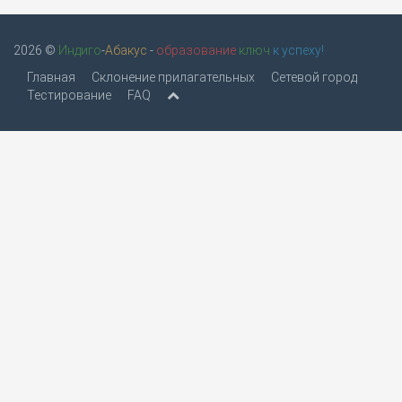
2026 ©
Индиго
-
Абакус
-
образование
ключ
к успеху!
Главная
Склонение прилагательных
Сетевой город
Тестирование
FAQ