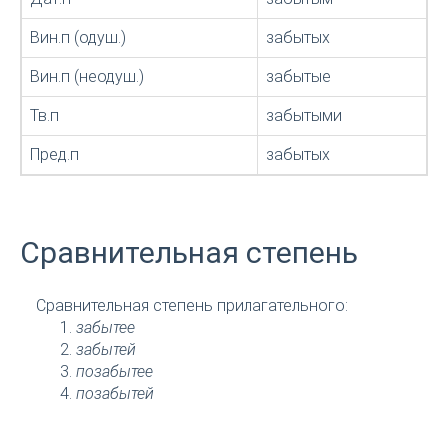
Вин.п (одуш.)
забытых
Вин.п (неодуш.)
забытые
Тв.п
забытыми
Пред.п
забытых
Сравнительная степень
Сравнительная степень прилагательного:
забытее
забытей
позабытее
позабытей