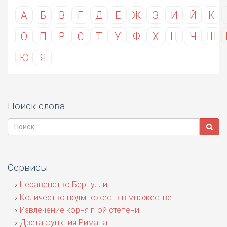
А
Б
В
Г
Д
Е
Ж
З
И
Й
К
О
П
Р
С
Т
У
Ф
Х
Ц
Ч
Ш
Ю
Я
Поиск слова
Сервисы
Неравенство Бернулли
Количество подмножеств в множестве
Извлечение корня n-ой степени
Дзета функция Римана